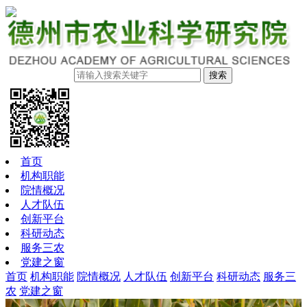
搜索
首页
机构职能
院情概况
人才队伍
创新平台
科研动态
服务三农
党建之窗
首页
机构职能
院情概况
人才队伍
创新平台
科研动态
服务三
农
党建之窗