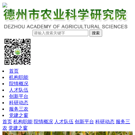
搜索
首页
机构职能
院情概况
人才队伍
创新平台
科研动态
服务三农
党建之窗
首页
机构职能
院情概况
人才队伍
创新平台
科研动态
服务三
农
党建之窗