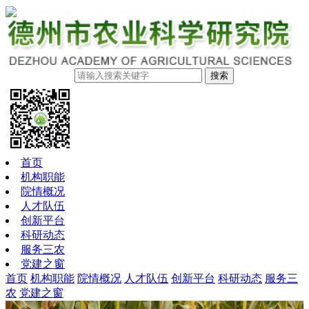
搜索
首页
机构职能
院情概况
人才队伍
创新平台
科研动态
服务三农
党建之窗
首页
机构职能
院情概况
人才队伍
创新平台
科研动态
服务三
农
党建之窗