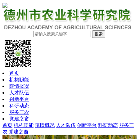
搜索
首页
机构职能
院情概况
人才队伍
创新平台
科研动态
服务三农
党建之窗
首页
机构职能
院情概况
人才队伍
创新平台
科研动态
服务三
农
党建之窗