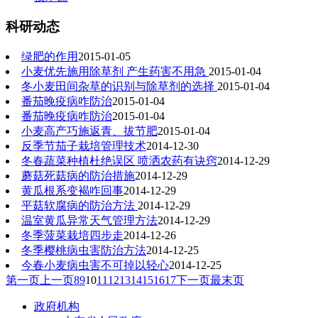
科研动态
绿肥的作用
2015-01-05
小麦优先施用除草剂 产生药害不用急
2015-01-04
冬小麦田间杂草的识别与除草剂的选择
2015-01-04
番茄晚疫病咋防治
2015-01-04
番茄晚疫病咋防治
2015-01-04
小麦高产巧施返青、拔节肥
2015-01-04
反季节茄子栽培管理技术
2014-12-30
冬春蔬菜种植杜绝误区 喷洒农药有诀窍
2014-12-29
蘑菇死菇病的防治措施
2014-12-29
黄瓜根系变褐咋回事
2014-12-29
平菇软腐病的防治方法
2014-12-29
温室黄瓜异常天气管理方法
2014-12-29
冬季菠菜栽培四步走
2014-12-26
冬季樱桃病虫害防治方法
2014-12-25
今春小麦病虫害不可掉以轻心
2014-12-25
第一页
上一页
8
9
10
11
12
13
14
15
16
17
下一页
最末页
政府机构