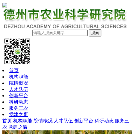
搜索
首页
机构职能
院情概况
人才队伍
创新平台
科研动态
服务三农
党建之窗
首页
机构职能
院情概况
人才队伍
创新平台
科研动态
服务三
农
党建之窗