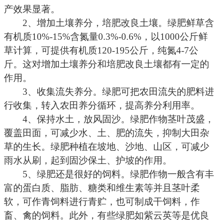
产效果显著。
2
、增加土壤养分，培肥改良土壤。绿肥鲜草含
有机质
10%-15%
含氮量
0.3%-0.6%
，以
1000
公斤
鲜
草计算，可提供有机质
120
-195
公斤
，纯氮4
-7
公
斤
。这对增加土壤养分和培肥改良土壤都有一定的
作用。
3
、收集流失养分。绿肥可把农田流失的肥料进
行收集，转入农田养分循环，提高养分利用率。
4
、保持水土，放风固沙。绿肥作物茎叶茂盛，
覆盖田面，可减少水、土、肥的流失，抑制大田杂
草的生长。绿肥种植在坡地、沙地、山区，可减少
雨水从刷，起到固沙保土、护坡的作用。
5
、绿肥还是很好的饲料。绿肥作物一般含有丰
富的蛋白质、脂肪、糖类和维生素等并且茎叶柔
软，可作青饲料进行青贮，也可制成干饲料，作
畜、禽的饲料。此外，有些绿肥如紫云英等是优良