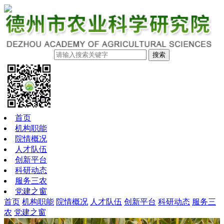
搜索
首页
机构职能
院情概况
人才队伍
创新平台
科研动态
服务三农
党建之窗
首页
机构职能
院情概况
人才队伍
创新平台
科研动态
服务三
农
党建之窗