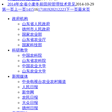
2014年全省小麦冬前田间管理技术意见
2014-10-29
第一页
上一页
14
15
16
17
18
19
20
21
22
23
下一页
最末页
政府机构
山东省人民政府
德州市人民政府
国家农业部
山东省农业厅
国家科技部
科研教学
中国农科院
山东省农科院
中国农业大学
山东农业大学
新闻媒体
中央电视台农业农村频道
人民日报
新华网
农民日报
大众日报
德州日报