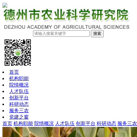
搜索
首页
机构职能
院情概况
人才队伍
创新平台
科研动态
服务三农
党建之窗
首页
机构职能
院情概况
人才队伍
创新平台
科研动态
服务三农