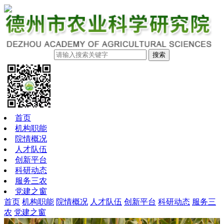
搜索
首页
机构职能
院情概况
人才队伍
创新平台
科研动态
服务三农
党建之窗
首页
机构职能
院情概况
人才队伍
创新平台
科研动态
服务三
农
党建之窗