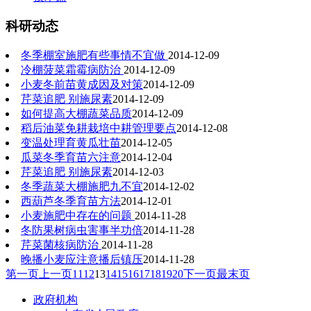
科研动态
冬季棚室施肥有些事情不宜做
2014-12-09
冷棚菠菜霜霉病防治
2014-12-09
小麦冬前苗黄成因及对策
2014-12-09
芹菜追肥 别施尿素
2014-12-09
如何提高大棚蔬菜品质
2014-12-09
稻后油菜免耕栽培中耕管理要点
2014-12-08
变温处理育黄瓜壮苗
2014-12-05
瓜菜冬季育苗六注意
2014-12-04
芹菜追肥 别施尿素
2014-12-03
冬季蔬菜大棚施肥九不宜
2014-12-02
西葫芦冬季育苗方法
2014-12-01
小麦施肥中存在的问题
2014-11-28
冬防果树病虫害事半功倍
2014-11-28
芹菜菌核病防治
2014-11-28
晚播小麦应注意播后镇压
2014-11-28
第一页
上一页
11
12
13
14
15
16
17
18
19
20
下一页
最末页
政府机构