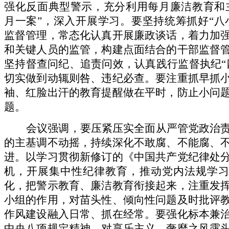
强化反面典型警示，充分利用每月廉洁教育和
月一案”，深入开展学习。要坚持统筹抓好“八
监督管理，常态化认真开展廉政谈话，着力加
和关键人员的监管，构建点面结合的干部监督
坚持督查问纪、追责问效，认真践行监督执纪“
切实做到动辄则咎、违纪必查。要注重抓早抓
袖、红脸出汗的教育提醒做在平时，防止小问
题。
会议强调，要
压紧压实全面从严管党政治
的主基调不动摇，持续深化不敢腐、不能腐、
进。
以学习贯彻新修订的《中国共产党纪律处
机，开展集中性纪律教育，推动党内法规学习
化，把警示教育、廉洁教育衔接起来
，
注重发
小组
的作用
，对苗头性、倾向性问
题及时批评
作风建设融入日常、抓在经常。要强化标本兼
中央八项规定精神，对享乐主义、奢靡之风露