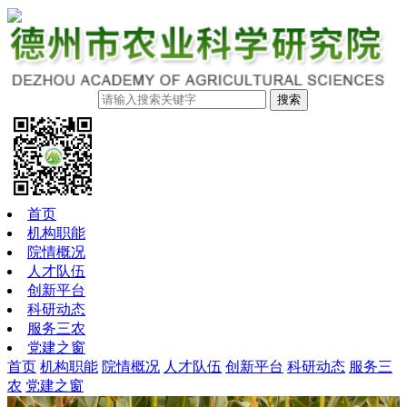
搜索
首页
机构职能
院情概况
人才队伍
创新平台
科研动态
服务三农
党建之窗
首页
机构职能
院情概况
人才队伍
创新平台
科研动态
服务三
农
党建之窗