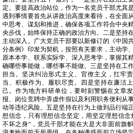
定。要提高政治站位，作为一名党员干部尤其
遇到事情要首先从讲政治高度来看待，在全面
中思考、谋划和推进，确保各项工作符合中央
央步伐，始终保持正确的政治方向。二是坚持
主动深入。广大党员干部要以新修订的《
中国
分条例
》印发为契机，按照有关要求，主动学
原本本学、联系实际学、深入思考学，掌握其
确哪些事能做，哪些事不能做。三是坚持在工
担当。坚决纠治形式主义、官僚主义，扛牢责
当、积极作为、履职尽责。四是坚持在廉洁上
己。作为地方科研单位，要时刻警惕在文章发
报、岗位竞聘中弄虚作假以及利用职务便利从
动等违纪风险。五是坚持在行为上做到品行端
想信念，只有理想信念坚定，用坚定理想信念
不坏之身
”
，党员干部才能在大是大非面前旗
浪考验面前无所畏惧，在各种诱惑面前立场坚