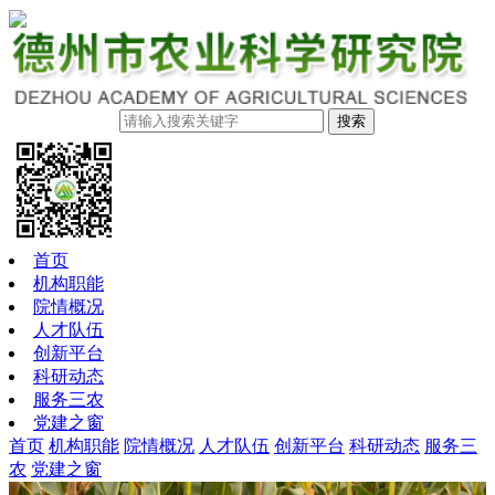
搜索
首页
机构职能
院情概况
人才队伍
创新平台
科研动态
服务三农
党建之窗
首页
机构职能
院情概况
人才队伍
创新平台
科研动态
服务三
农
党建之窗