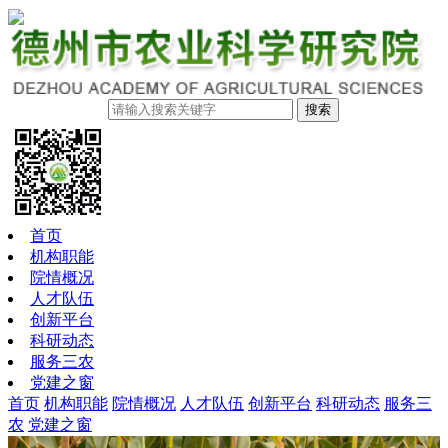
搜索
首页
机构职能
院情概况
人才队伍
创新平台
科研动态
服务三农
党建之窗
首页
机构职能
院情概况
人才队伍
创新平台
科研动态
服务三
农
党建之窗