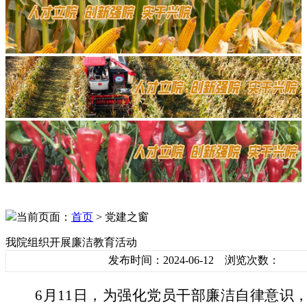
当前页面：
首页
> 党建之窗
我院组织开展廉洁教育活动
发布时间：2024-06-12 浏览次数：
6月11日，为强化党员干部廉洁自律意识