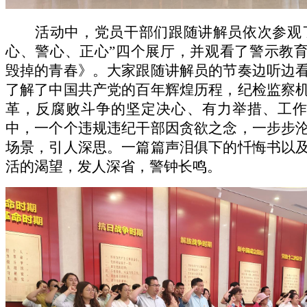
活动中，党员干部们跟随讲解员依次参观
心、警心、正心”四个展厅，并观看了警示教
毁掉的青春》。大家跟随讲解员的节奏边听边
了解了中国共产党的百年辉煌历程，纪检监察
革，反腐败斗争的坚定决心、有力举措、工作
中，一个个违规违纪干部因贪欲之念，一步步
场景，引人深思。一篇篇声泪俱下的忏悔书以
活的渴望，发人深省，警钟长鸣。