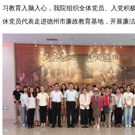
习教育入脑入心，我院组织全体党员、入党积
休党员代表走进德州市廉政教育基地，开展廉