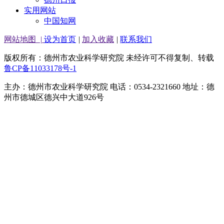
实用网站
中国知网
网站地图
|
设为首页
|
加入收藏
|
联系我们
版权所有：德州市农业科学研究院 未经许可不得复制、转载
鲁CP备11033178号-1
主办：德州市农业科学研究院 电话：0534-2321660 地址：德
州市德城区德兴中大道926号