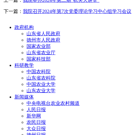
上一篇：
我院举办2024年第二期“机关大讲堂”
下一篇：
我院召开2024年第7次党委理论学习中心组学习会议
政府机构
山东省人民政府
德州市人民政府
国家农业部
山东省农业厅
国家科技部
科研教学
中国农科院
山东省农科院
中国农业大学
山东农业大学
新闻媒体
中央电视台农业农村频道
人民日报
新华网
农民日报
大众日报
德州日报