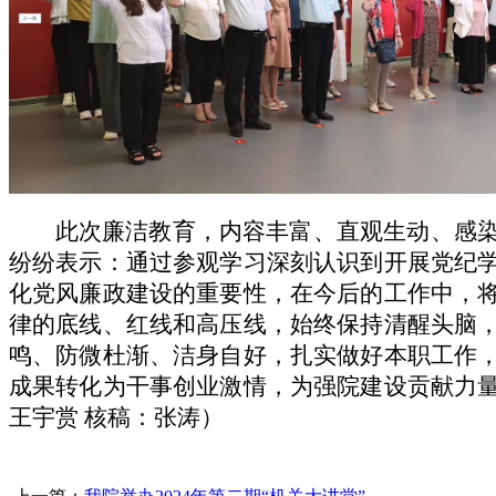
此次廉洁教育，内容丰富、直观生动、感
纷纷表示：通过参观学习深刻认识到开展党纪
化党风廉政建设的重要性，在今后的工作中，
律的底线、红线和高压线，始终保持清醒头脑
鸣、防微杜渐、洁身自好，扎实做好本职工作
成果转化为干事创业激情，为强院建设贡献力
王宇赏 核稿：张涛）