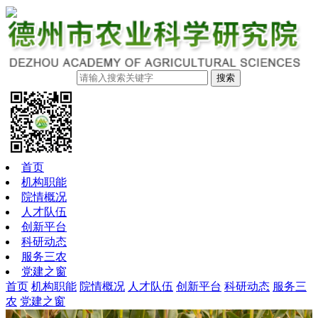
搜索
首页
机构职能
院情概况
人才队伍
创新平台
科研动态
服务三农
党建之窗
首页
机构职能
院情概况
人才队伍
创新平台
科研动态
服务三
农
党建之窗