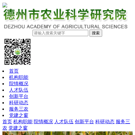
搜索
首页
机构职能
院情概况
人才队伍
创新平台
科研动态
服务三农
党建之窗
首页
机构职能
院情概况
人才队伍
创新平台
科研动态
服务三
农
党建之窗