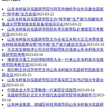
山东乡村振兴实践研究院与拜耳作物科学合作共建全国首
个“吨半粮”生态农场
2023-03-22
山东乡村振兴实践研究院主办“吨半粮”生产能力创建技术
集成示范暨智能农机装备现场演示会
2023-03-22
山东乡村振兴实践研究院院长李宗新带队赴潍柴雷沃考察
交流
2023-03-22
山东乡村振兴实践研究院主办全省玉米和大豆玉米带状复
合种植现场观摩会暨“吨半粮”生产能力建设交流会
2023-03-16
大北农生物技术公司总经理助理朱志强来山东乡村振兴实
践研究院考察
2023-03-16
潍柴雷沃重工总经理助理田大永一行来山东乡村振兴实践
研究院考察交流
2023-03-16
苑衍刚主持召开研究支持山东乡村振兴实践研究院政策专
题会议
2023-03-15
山东乡村振兴实践研究院召开落实田卫东书记指示专题会
议
2023-03-15
中国农业大学王璞教授一行来院交流指导
2023-03-14
实践研究院赴北京大学现代农业研究院等地调研学习
2023-
03-14
山东种业集团、德城区科技局领导到山东乡村振兴实践研