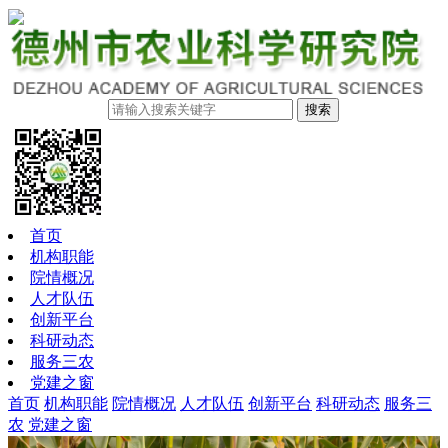
搜索
首页
机构职能
院情概况
人才队伍
创新平台
科研动态
服务三农
党建之窗
首页
机构职能
院情概况
人才队伍
创新平台
科研动态
服务三
农
党建之窗