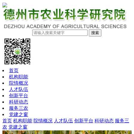
搜索
首页
机构职能
院情概况
人才队伍
创新平台
科研动态
服务三农
党建之窗
首页
机构职能
院情概况
人才队伍
创新平台
科研动态
服务三
农
党建之窗