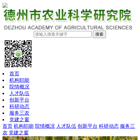
搜索
首页
机构职能
院情概况
人才队伍
创新平台
科研动态
服务三农
党建之窗
首页
机构职能
院情概况
人才队伍
创新平台
科研动态
服务三
农
党建之窗