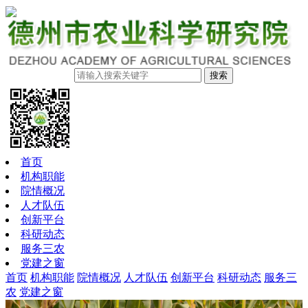
搜索
首页
机构职能
院情概况
人才队伍
创新平台
科研动态
服务三农
党建之窗
首页
机构职能
院情概况
人才队伍
创新平台
科研动态
服务三
农
党建之窗