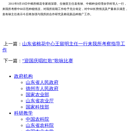
2011年9月19日中棉所棉花专家靖深蓉、生物室主任袁有禄、中棉种业经理余学科等人一行，
来我所考察中60示范种植情况，对我所前期工作给予充分肯定，对中60长势情况及产量表示满意，
袁有禄主任表示今后将加强与我所的合作研究及棉花新品种推广工作。
上一篇：
山东省棉花中心王留明主任一行来我所考察指导工
作
下一篇：
“迎国庆唱红歌”歌咏比赛
政府机构
山东省人民政府
德州市人民政府
国家农业部
山东省农业厅
国家科技部
科研教学
中国农科院
山东省农科院