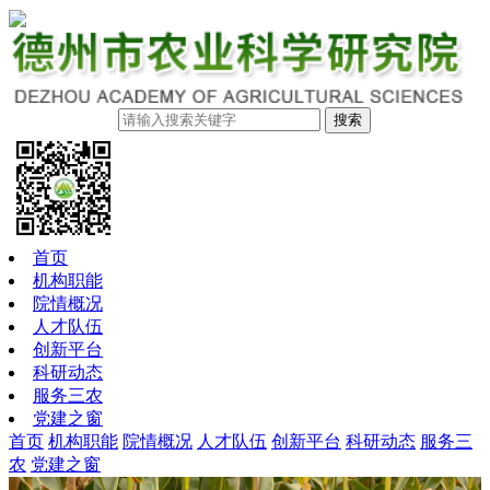
搜索
首页
机构职能
院情概况
人才队伍
创新平台
科研动态
服务三农
党建之窗
首页
机构职能
院情概况
人才队伍
创新平台
科研动态
服务三
农
党建之窗