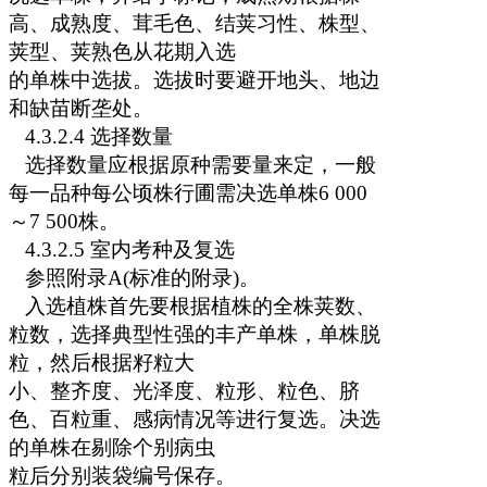
高、成熟度、茸毛色、结荚习性、株型、
荚型、荚熟色从花期入选
的单株中选拔。选拔时要避开地头、地边
和缺苗断垄处。
4.3.2.4
选择数量
选择数量应根据原种需要量来定，一般
每一品种每公顷株行圃需决选单株
6 000
～
7 500
株。
4.3.2.5
室内考种及复选
参照附录
A(
标准的附录
)
。
入选植株首先要根据植株的全株荚数、
粒数，选择典型性强的丰产单株，单株脱
粒，然后根据籽粒大
小、整齐度、光泽度、粒形、粒色、脐
色、百粒重、感病情况等进行复选。决选
的单株在剔除个别病虫
粒后分别装袋编号保存。