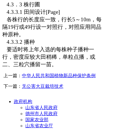
4.3
．
3
株行圃
4.3.3.1
田间设计[Page]
各株行的长度应一致，行长
5
～
10m
，每
隔
19
行或
49
行设一对照行，对照应用同品
种原种。
4.3.3.2
播种
要适时将上年入选的每株种子播种一
行，密度应较大田稍稀，单粒点播，或
二、三粒穴播留一苗。
上一篇：
中华人民共和国植物新品种保护条例
下一篇：
无公害大豆栽培技术
政府机构
山东省人民政府
德州市人民政府
国家农业部
山东省农业厅