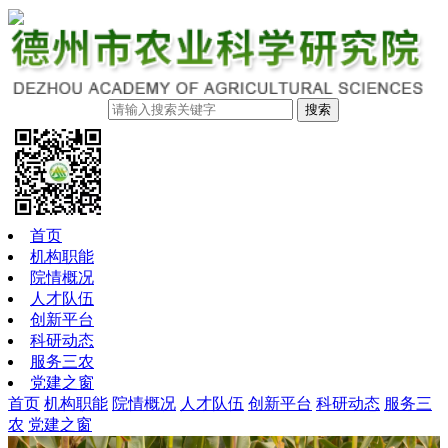
搜索
首页
机构职能
院情概况
人才队伍
创新平台
科研动态
服务三农
党建之窗
首页
机构职能
院情概况
人才队伍
创新平台
科研动态
服务三
农
党建之窗