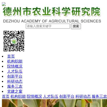
搜索
首页
机构职能
院情概况
人才队伍
创新平台
科研动态
服务三农
党建之窗
首页
机构职能
院情概况
人才队伍
创新平台
科研动态
服务三农