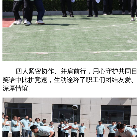
四人紧密协作、并肩前行，用心守护共同
笑语中比拼竞速，生动诠释了职工们团结友爱
深厚情谊。