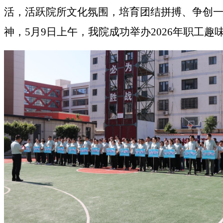
活，活跃院所文化氛围，培育团结拼搏、争创
神，
5月9日
上午
，
我
院成功举办
2026年职工趣