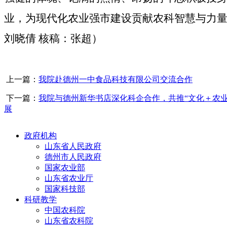
业，
为现代化农业强市建设贡献农科智慧与力
刘晓倩
核稿：张超）
上一篇：
我院赴德州一中食品科技有限公司交流合作
下一篇：
我院与德州新华书店深化科企合作，共推“文化＋农业
展
政府机构
山东省人民政府
德州市人民政府
国家农业部
山东省农业厅
国家科技部
科研教学
中国农科院
山东省农科院