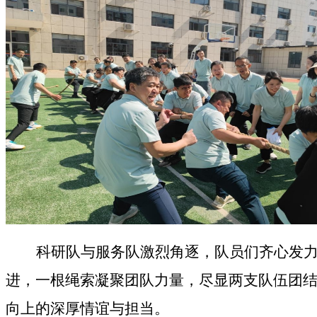
科
研队与服务队激烈角逐，队员们齐心发
进，一根绳索凝聚团队力量，尽显两支队伍团
向上的深厚情谊与担当。