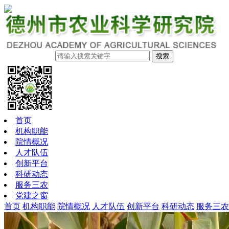
搜索
首页
机构职能
院情概况
人才队伍
创新平台
科研动态
服务三农
党建之窗
首页
机构职能
院情概况
人才队伍
创新平台
科研动态
服务三农