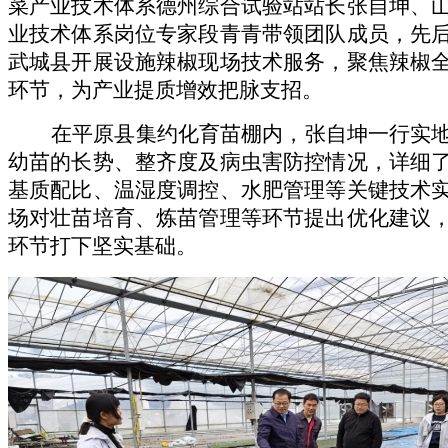
菜产业技术体系德州综合试验站
站长张自坤
、
业技术体系岗位专家段青青
带领团队
成员，先
武城县开展
设施辣椒
现场技术服务，聚焦辣椒
环节，为产业提质增效把脉支招。
在平原县集约化育苗棚
内
，张自坤一行实
幼苗的长势、整齐度及病虫害防控情况，详细
基质配比、温湿度调控、水肥管理等关键技术
场对壮苗培育、炼苗管理等环节提出优化建议
环节打下坚实基础。