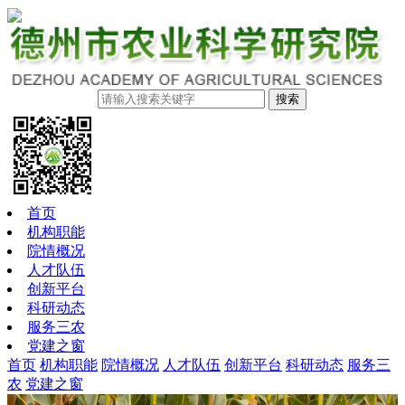
搜索
首页
机构职能
院情概况
人才队伍
创新平台
科研动态
服务三农
党建之窗
首页
机构职能
院情概况
人才队伍
创新平台
科研动态
服务三
农
党建之窗