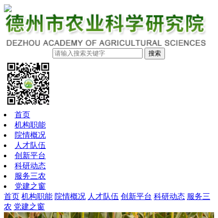
搜索
首页
机构职能
院情概况
人才队伍
创新平台
科研动态
服务三农
党建之窗
首页
机构职能
院情概况
人才队伍
创新平台
科研动态
服务三
农
党建之窗