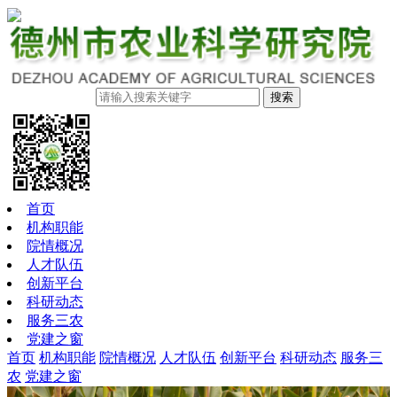
搜索
首页
机构职能
院情概况
人才队伍
创新平台
科研动态
服务三农
党建之窗
首页
机构职能
院情概况
人才队伍
创新平台
科研动态
服务三
农
党建之窗