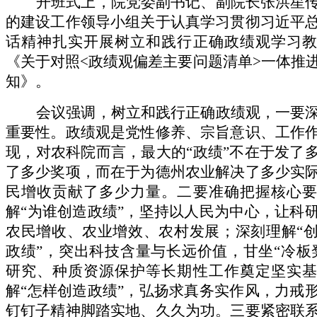
开班式上，院党委副书记、副院长张洪星
的建设工作领导小组关于认真学习贯彻习近平
话精神扎实开展树立和践行正确政绩观学习教
《关于对照
<政绩观偏差主要问题清单>一体推
知》。
会议强调，树立和践行正确政绩观，一要
重要性。政绩观是党性修养、宗旨意识、工作
现，对农科院而言，最大的
“政绩”不在于发了
了多少奖项，而在于为德州农业解决了多少实
民增收贡献了多少力量。二要准确把握核心要
解“为谁创造政绩”，坚持以人民为中心，让科
农民增收、农业增效、农村发展；深刻理解“
政绩”，突出科技含量与长远价值，甘坐“冷板
研究、种质资源保护等长期性工作奠定坚实基
解“怎样创造政绩”，弘扬求真务实作风，力戒
钉钉子精神脚踏实地、久久为功。三要紧密联