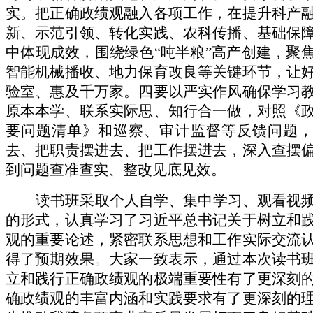
实。把正确政绩观融入各项工作，在提升科产
新、示范引领、转化实践、农科传播、基础保
中体现成效，围绕绿色“吨半粮”高产创建，聚
智能机械播收、地力保育改良等关键环节，让
验室、惠及千万家。四要以严实作风确保学习
原本本学、联系实际思、知行合一做，对照《
要问题清单》和巡察、审计监督等反馈问题，
去、把职责摆进去、把工作摆进去，深入查摆
到问题查准查实、整改见底见效。
读书班采取个人自学、集中学习、观看视
的形式，认真学习了习近平总书记关于树立和
观的重要论述，紧密联系思想和工作实际交流
得了预期效果。大家一致表示，通过本次读书
立和践行正确政绩观的极端重要性有了更深刻
确政绩观的丰富内涵和实践要求有了更深刻的