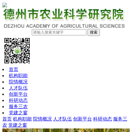
搜索
首页
机构职能
院情概况
人才队伍
创新平台
科研动态
服务三农
党建之窗
首页
机构职能
院情概况
人才队伍
创新平台
科研动态
服务三
农
党建之窗