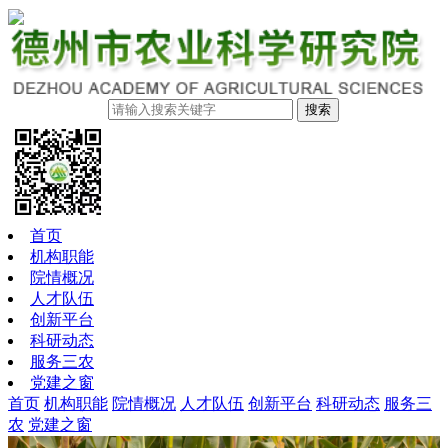
搜索
首页
机构职能
院情概况
人才队伍
创新平台
科研动态
服务三农
党建之窗
首页
机构职能
院情概况
人才队伍
创新平台
科研动态
服务三
农
党建之窗