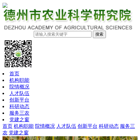
搜索
首页
机构职能
院情概况
人才队伍
创新平台
科研动态
服务三农
党建之窗
首页
机构职能
院情概况
人才队伍
创新平台
科研动态
服务三
农
党建之窗