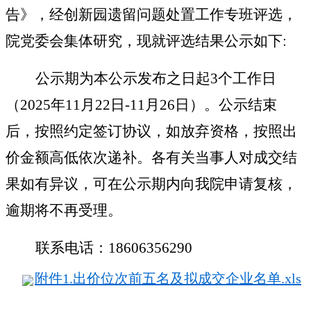
告
》，
经
创新园遗留问题处置工作专班
评选，
院党委会集体研究，
现就评选结果
公示
如下
:
公示期为
本
公示
发布之日起
3个工作日
（2025年11月22日-11月26日）
。
公示结束
后，按照约定签订协议，如放弃资格，按照出
价金额高低依次递补。
各有关当事人对成交结
果
如
有异议，可在公示期内向
我院
申请
复核，
逾期将不再受理。
联系电话：
18606356290
附件1.出价位次前五名及拟成交企业名单.xls