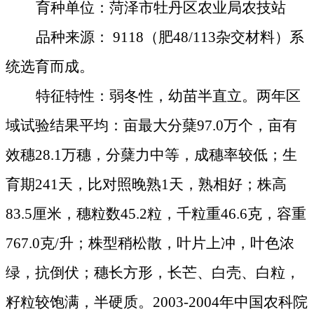
育种单位：菏泽市牡丹区农业局农技站
品种来源：
9118
（肥
48/113
杂交材料）系
统选育而成。
特征特性：弱冬性，幼苗半直立。两年区
域试验结果平均：亩最大分蘖
97.0
万个，亩有
效穗
28.1
万穗，分蘖力中等，成穗率较低；生
育期
241
天，比对照晚熟
1
天，熟相好；株高
83.5
厘米
，穗粒数
45.2
粒，千粒重
46.6
克
，容重
767.0
克
/
升；株型稍松散，叶片上冲，叶色浓
绿，抗倒伏；穗长方形，长芒、白壳、白粒，
籽粒较饱满，半硬质。
2003-2004
年中国农科院