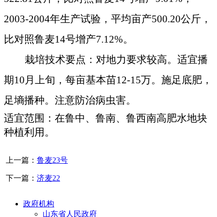
2003-2004
年生产试验，平均亩产
500.20
公斤，
比对照鲁麦
14
号增产
7.12%
。
栽培技术要点：对地力要求较高。适宜播
期
10
月上旬，每亩基本苗
12-15
万。施足底肥，
足墒播种。注意防治病虫害。
适宜范围：在鲁中、鲁南、鲁西南高肥水地块
种植利用。
上一篇：
鲁麦23号
下一篇：
济麦22
政府机构
山东省人民政府