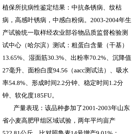
植保所抗病性鉴定结果：中抗条锈病、纹枯
病，高感叶锈病，中感白粉病。
2003-2004
年生
产试验统一取样经农业部谷物品质监督检验测
试中心（哈尔滨）测试：粗蛋白含量（干基）
13.65%
、湿面筋
30.3%
、出粉率
70.2%
、沉降值
27
毫升、面粉白度
94.56
（
aacc
测试法）、吸水
率
54.8%
、形成时间
2.2
分钟、稳定时间
1.2
分
钟、软化度
185FU
。
产量表现：
该品种参加了
2001-2003
年山东
省小麦高肥甲组区域试验，两年平均亩产
522.81
公斤，比对照鲁麦
14
号增产
9.01%
；