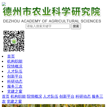
搜索
首页
机构职能
院情概况
人才队伍
创新平台
科研动态
服务三农
党建之窗
首页
机构职能
院情概况
人才队伍
创新平台
科研动态
服务三
农
党建之窗