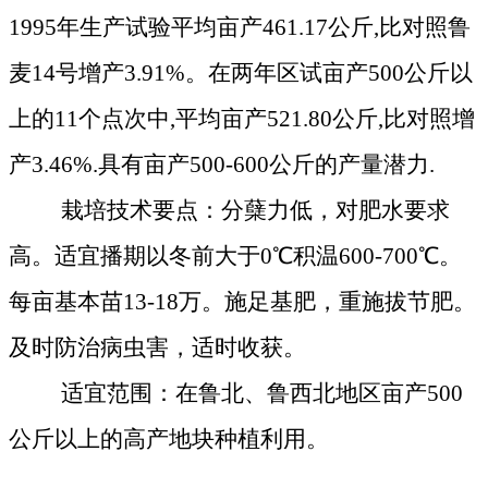
1995
年生产试验平均亩产
461.17
公斤
,
比对照鲁
麦
14
号增产
3.91%
。在两年区试亩产
500
公斤
以
上的
11
个点次中
,
平均亩产
521.80
公斤
,
比对照增
产
3.46%.
具有亩产
500
-600
公斤
的产量潜力.
栽培技术要点：分蘖力低，对肥水要求
高。适宜播期以冬前大于
0
℃
积温
600
-700
℃
。
每亩基本苗13-18
万。施足基肥，重施拔节肥。
及时防治病虫害，适时收获。
适宜范围：在鲁北、鲁西北地区亩产
500
公斤
以上的高产地块种植利用。