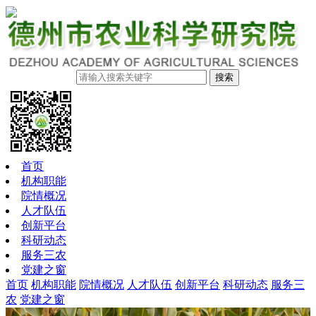
搜索
首页
机构职能
院情概况
人才队伍
创新平台
科研动态
服务三农
党建之窗
首页
机构职能
院情概况
人才队伍
创新平台
科研动态
服务三
农
党建之窗