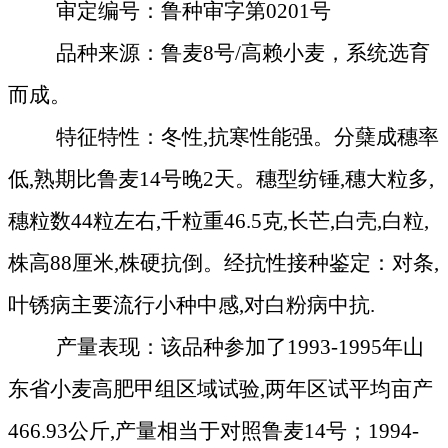
审定编号：鲁种审字第
0201
号
品种来源：鲁麦
8
号
/
高赖小麦，系统选育
而成。
特征特性：冬性
,
抗寒性能强。分蘖成穗率
低
,
熟期比鲁麦
14
号晚
2
天。穗型纺锤
,
穗大粒多
,
穗粒数
44
粒左右
,
千粒重
46.5
克
,
长芒
,
白壳
,
白粒
,
株高
88
厘米
,
株硬抗倒。经抗性接种鉴定：对条
,
叶锈病主要流行小种中感
,
对白粉病中抗
.
产量表现：
该品种参加了
1993-1995
年山
东省小麦高肥甲组区域试验
,
两年区试平均亩产
466.93
公斤
,
产量相当于对照鲁麦
14
号；
1994-