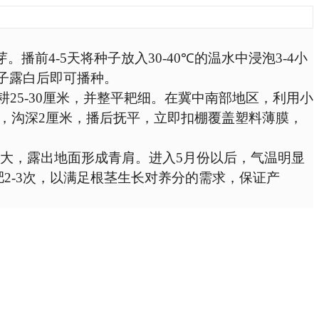
芽。播前
4-5
天将种子放入
30
-40
℃
的温水中浸泡
3-4
小
子露白后即可播种。
耕
25-30
厘米，并整平耙细。在冀中南部地区，利用小
，沟深
2
厘米，播后抚平，立即扣棚覆盖塑料薄膜，
大，露出地面形成青肩。进入
5
月份以后，气温明显
肥
2-3
次，以满足根茎生长对养分的需求，保证产