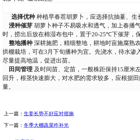
选择优种
种植早春茬胡萝卜，应选择抗抽薹、生
浸种催芽
胡萝卜种子不易吸水和透气，加上春播气
时，捞出后放在棉湿布包中，置于
20
-25
℃
下催芽，
整地播种
深耕施肥，精细整地，耕地时亩施腐熟
拱棚栽培，可在
3
月下旬播种为宜。先浇水，待水渗
尽量提高地温，促进出苗。
田间管理
及时间苗、定苗，一般株距保持
15
厘米
回升，根茎快速膨大，对水肥的需求较多，应根据田
量。
上一篇：
生姜长势不好应对措施
下一篇：
冬季大棚蔬菜咋补光