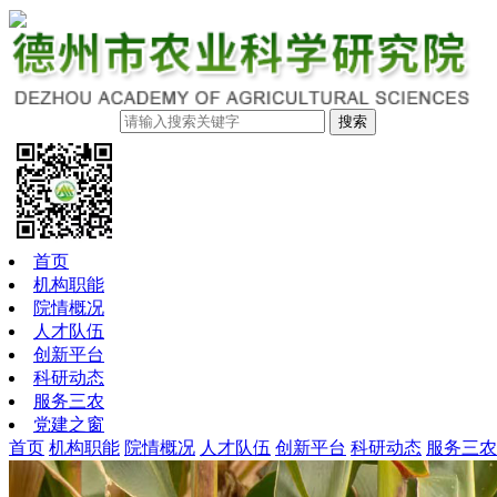
搜索
首页
机构职能
院情概况
人才队伍
创新平台
科研动态
服务三农
党建之窗
首页
机构职能
院情概况
人才队伍
创新平台
科研动态
服务三农