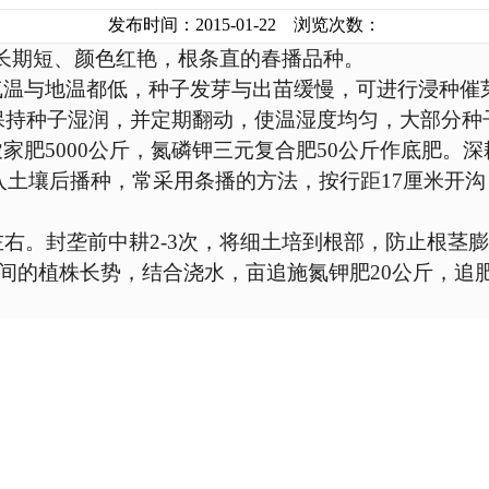
发布时间：2015-01-22 浏览次数：
长期短、颜色红艳，根条直的春播品种。
温与地温都低，种子发芽与出苗缓慢，可进行浸种催
保持种子湿润，并定期翻动，使温湿度均匀，大部分种
农家肥
5000
公斤，氮磷钾三元复合肥
50
公斤作底肥。深
入土壤后播种，常采用条播的方法，按行距
17
厘米开沟
左右。封垄前中耕
2-3
次，将细土培到根部，防止根茎膨
间的植株长势，结合浇水，亩追施氮钾肥
20
公斤，追