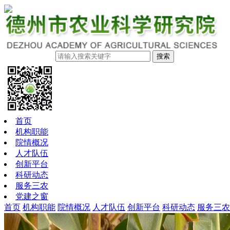
搜索
首页
机构职能
院情概况
人才队伍
创新平台
科研动态
服务三农
党建之窗
首页
机构职能
院情概况
人才队伍
创新平台
科研动态
服务三农