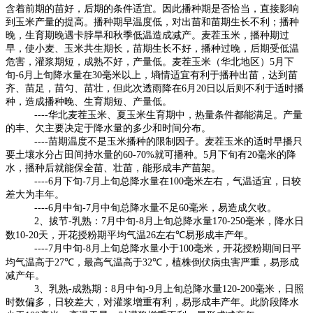
含着前期的苗好，后期的条件适宜。因此播种期是否恰当，直接影响
到玉米产量的提高。播种期早温度低，对出苗和苗期生长不利；播种
晚，生育期晚遇卡脖旱和秋季低温造成减产。麦茬玉米，播种期过
早，使小麦、玉米共生期长，苗期生长不好，播种过晚，后期受低温
危害，灌浆期短，成熟不好，产量低。麦茬玉米（华北地区）
5
月下
旬
-6
月上旬降水量在
30
毫米以上，墒情适宜有利于播种出苗，达到苗
齐、苗足，苗匀、苗壮，但此次透雨降在
6
月
20
日以后则不利于适时播
种，造成播种晚、生育期短、产量低。
----
华北麦茬玉米、夏玉米生育期中，热量条件都能满足。产量
的丰、欠主要决定于降水量的多少和时间分布。
----
苗期温度不是玉米播种的限制因子。麦茬玉米的适时早播只
要土壤水分占田间持水量的
60-70%
就可播种。
5
月下旬有
20
毫米的降
水，播种后就能保全苗、壮苗，能形成丰产苗架。
----6
月下旬
-7
月上旬总降水量在
100
毫米左右，气温适宜，日较
差大为丰年。
----6
月中旬
-7
月中旬总降水量不足
60
毫米，易造成欠收。
2
、拔节
-
乳熟：
7
月中旬
-8
月上旬总降水量
170-250
毫米，降水日
数
10-20
天，开花授粉期平均气温
26
左右
℃
易形成丰产年。
----7
月中旬
-8
月上旬总降水量小于
100
毫米，开花授粉期间日平
均气温高于
27℃
，最高气温高于
32℃
，植株倒伏病虫害严重，易形成
减产年。
3
、乳熟
-
成熟期：
8
月中旬
-9
月上旬总降水量
120-200
毫米，日照
时数偏多，日较差大，对灌浆增重有利，易形成丰产年。此阶段降水