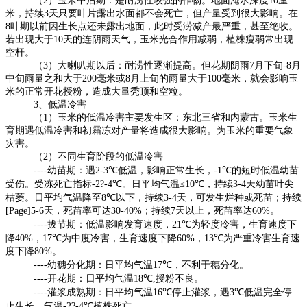
（
2
）玉米中后期：是耐涝性较强的作物。地面淹水深度
10
厘
米，持续
3
天只要叶片露出水面都不会死亡，但产量受到很大影响。在
8
叶期以前因生长点还未露出地面，此时受涝减产最严重，甚至绝收。
若出现大于
10
天的连阴雨天气，玉米光合作用减弱，植株瘦弱常出现
空杆。
（
3
）大喇叭期以后：耐涝性逐渐提高。但花期阴雨
7
月下旬
-8
月
中旬雨量之和大于
200
毫米或
8
月上旬的雨量大于
100
毫米，就会影响玉
米的正常开花授粉，造成大量秃顶和空粒。
3
、低温冷害
（
1
）玉米的低温冷害主要发生区：东北三省和内蒙古。玉米生
育期遇低温冷害和初霜冻对产量将造成很大影响。为玉米的重要气象
灾害。
（
2
）不同生育阶段的低温冷害
----
幼苗期：遇
2-3℃
低温，影响正常生长，
-1℃
的短时低温幼苗
受伤。受冻死亡指标
-2?-4℃
。日平均气温
≤10℃
，持续
3-4
天幼苗叶尖
枯萎。日平均气温降至
8℃
以下，持续
3-4
天，可发生烂种或死苗；持续
[Page]
5-6
天，死苗率可达
30-40%
；持续
7
天以上，死苗率达
60%
。
----
拔节期：低温影响发育速度，
21℃
为轻度冷害，生育速度下
降
40%
，
17℃
为中度冷害，生育速度下降
60%
，
13℃
为严重冷害生育速
度下降
80%
。
----
幼穗分化期：日平均气温
17℃
，不利于穗分化。
----
开花期：日平均气温
18℃,
授粉不良。
----
灌浆成熟期：日平均气温
16℃
停止灌浆，遇
3℃
低温完全停
止生长，气温
-2?-4℃
植株死亡。