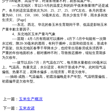
少于
100
毫米、高温干旱，对灌浆增重不利，易形成减产年。
----
东北地区：常以
5-9
月的温度之和的距平值来衡量增产还是减
产。各月的适宜温度依次为
20
、
25
、
27
、
25
、
19℃
左右。各月的需水
量为
60
、
110
、
150
、
100
、
50
毫米左右。而水少发生干旱，雨水多则发
生涝灾。 [Page]
----
东北、西北、华北的春玉米生育期间干旱、低温是影响玉米
产量丰歉主要因子。
4
、东北地区玉米产量与气象
----
苗期：
4
月
-5
月有雨就可以播种，
4
月下
-5
月中旬能有一次降
水过程。降
20-30
毫米的透雨，有利于播种，出苗和幼苗生长，形成丰
产苗架。但东北地区春季干旱降水少，也经常出现春涝或东涝西旱，
严重的年份地面积水，都对播种不利，导致推迟播种，缩短生育期多
为欠收年。
----
拔节以后
6-7
月：月气温在
25℃
，每月降水量都在
100
毫米以
上。气温高、热量充足，水分适宜，有利于形成丰产年。此时段气温
偏低、热量不足，若降水偏多，出现涝害，即是欠收年。
----
抽雄
-
成熟：气温偏高，初霜冻偏晚是丰产年型。气温明显偏低，
初霜偏早是欠收年型。
上一篇：
玉米生产概况
下一篇：
玉米农谚