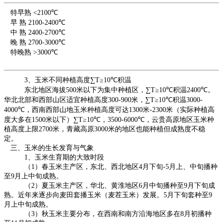
特早熟
<2100℃
早 熟
2100-2400℃
中 熟
2400-2700℃
晚 熟
2700-3000℃
特晚熟
>3000℃
3
、玉米不同种植高度
∑T≥10℃
积温
东北地区海拔
500
米以下为集中种植区，
∑T≥10℃
积温
2400℃
。
华北北部和西部山区适宜种植高度
300-900
米，
∑T≥10℃
积温
3000-
4000℃
，西南西部山地玉米种植高度可达
1300
米
-2300
米（实际种植高
度大多在
1500
米以下）
∑T≥10℃
，
3500-6000℃
，云贵高原地区玉米种
植高度上限
2700
米，青藏高原
3000
米的地区也能种植但成熟度不稳
定。
三、玉米的生长发育与气象
1
、玉米生育期的大致时段
（
1
）春玉米主产区，东北、西北地区
4
月下旬
-5
月上、中旬播种
至
9
月上中旬成熟。
（
2
）夏玉米主产区，华北、黄淮地区
6
月中旬播种至
9
月下旬成
熟。近年来逐步向麦田套播玉米（麦茬玉米）发展。
5
月下旬套种至
9
月上中旬成熟。
（
3
）秋玉米主要分布，在西南和南方沿海地区多在
8
月初播种