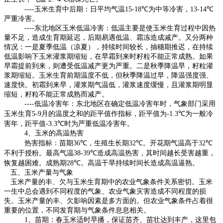
----
玉米生育中后期：日平均气温
15-18℃
为中等冷害，
13-14℃
严重冷害。
----
东北地区玉米低温冷害：低温主要是使玉米生育过程中因热
量不足，造成生育期延迟，后期易遇低温、霜冻造成减产。又分两种
情况：一是夏季低温（凉夏），持续时间较长，抽穗期推迟，在持续
低温影响下玉米灌浆期缩短，在早霜到来时籽粒不能正常成熟。如果
早霜提前到来，则遭受低温减产更为严重。二是秋季降温早，籽粒灌
浆期缩短。玉米生育前期温度不低，但秋季降温过早，降温强度强、
速度快。初霜到来早，灌浆期气温低，灌浆速度缓慢，且灌浆期明显
缩短，籽粒不能正常成熟而减产。
----
低温冷害年：东北地区在确定低温冷害年时，气象部门采用
玉米生育
5-9
月的温度之和的距平值作指标，距平值为
-1.3℃
为一般冷
害年，距平值
-3.3℃
时为严重低温冷害年。
4
、玉米的高温热害
热害指标：苗期
36℃
，生殖生长期
32℃
。开花期气温高于
32℃
不利于授粉。最高气温
38-39℃
造成高温热害，其时间越长受害越重，
恢复越困难。成熟期
28℃
。高温干旱持续时间长造成高温逼熟。
五、玉米产量与气象
玉米产量的丰、欠与玉米生育期中的农业气象条件关系密切。玉米
一生中总会遇到不同程度的气象、农业气象灾害造成不同程度的损
失。玉米产量的丰、欠影响因素是多方面的。但农业气象条件占着很
重要的位置，不同发育期与气象条件息息相关。
1
、苗期：春玉米适时早播，保证苗齐、苗壮达到丰产，这里包