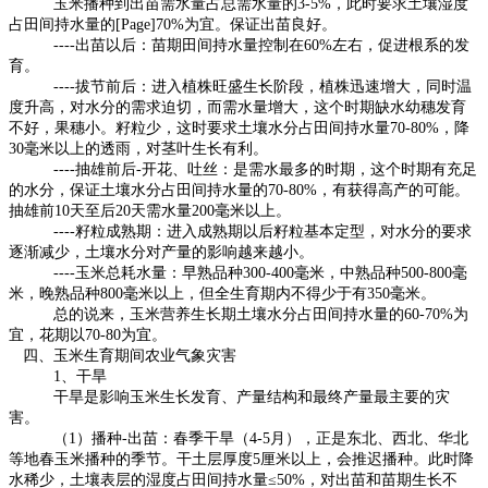
玉米播种到出苗需水量占总需水量的
3-5%
，此时要求土壤湿度
占田间持水量的[Page]
70%
为宜。保证出苗良好。
----
出苗以后：苗期田间持水量控制在
60%
左右，促进根系的发
育。
----
拔节前后：进入植株旺盛生长阶段，植株迅速增大，同时温
度升高，对水分的需求迫切，而需水量增大，这个时期缺水幼穗发育
不好，果穗小。籽粒少，这时要求土壤水分占田间持水量
70-80%
，降
30
毫米以上的透雨，对茎叶生长有利。
----
抽雄前后
-
开花、吐丝：是需水最多的时期，这个时期有充足
的水分，保证土壤水分占田间持水量的
70-80%
，有获得高产的可能。
抽雄前
10
天至后
20
天需水量
200
毫米以上。
----
籽粒成熟期：进入成熟期以后籽粒基本定型，对水分的要求
逐渐减少，土壤水分对产量的影响越来越小。
----
玉米总耗水量：早熟品种
300-400
毫米，中熟品种
500-800
毫
米，晚熟品种
800
毫米以上，但全生育期内不得少于有
350
毫米。
总的说来，玉米营养生长期土壤水分占田间持水量的
60-70%
为
宜，花期以
70-80
为宜。
四、玉米生育期间农业气象灾害
1
、干旱
干旱是影响玉米生长发育、产量结构和最终产量最主要的灾
害。
（
1
）播种
-
出苗：春季干旱（
4-5
月），正是东北、西北、华北
等地春玉米播种的季节。干土层厚度
5
厘米以上，会推迟播种。此时降
水稀少，土壤表层的湿度占田间持水量
≤50%
，对出苗和苗期生长不