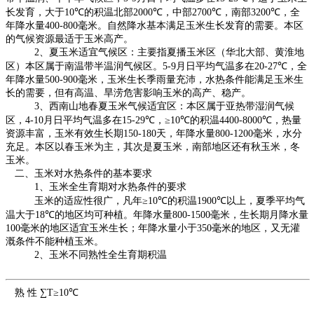
长发育，大于
10℃
的积温北部
2000℃
，中部
2700℃
，南部
3200℃
，全
年降水量
400-800
毫米。自然降水基本满足玉米生长发育的需要。本区
的气候资源最适于玉米高产。
2
、夏玉米适宜气候区：主要指夏播玉米区（华北大部、黄淮地
区）本区属于南温带半温润气候区。
5-9
月日平均气温多在
20-27℃
，全
年降水量
500-900
毫米，玉米生长季雨量充沛，水热条件能满足玉米生
长的需要，但有高温、旱涝危害影响玉米的高产、稳产。
3
、西南山地春夏玉米气候适宜区：本区属于亚热带湿润气候
区，
4-10
月日平均气温多在
15-29℃
，
≥10℃
的积温
4400-8000℃
，热量
资源丰富，玉米有效生长期
150-180
天，年降水量
800-1200
毫米，水分
充足。本区以春玉米为主，其次是夏玉米，南部地区还有秋玉米，冬
玉米。
二、玉米对水热条件的基本要求
1
、玉米全生育期对水热条件的要求
玉米的适应性很广，凡年≥
10℃
的积温
1900℃
以上，夏季平均气
温大于
18℃
的地区均可种植。年降水量
800-1500
毫米，生长期月降水量
100
毫米的地区适宜玉米生长；年降水量小于
350
毫米的地区，又无灌
溉条件不能种植玉米。
2
、玉米不同熟性全生育期积温
熟 性
∑T≥10℃