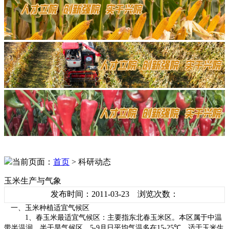
当前页面：
首页
> 科研动态
玉米生产与气象
发布时间：2011-03-23 浏览次数：
一、玉米种植适宜气候区
1
、春玉米最适宜气候区：主要指东北春玉米区。本区属于中温
带半温润、半干旱气候区，
5-9
月日平均气温多在
15-25℃
，适于玉米生