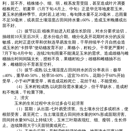
利，苗不齐。植株矮小、细、弱，根系发育受阻，甚至造成叶片凋萎
植株死亡。初夏旱（
5
月下旬
-6
月上、中旬）正是华北等地麦茬玉米、
夏玉米的播种季节。此时若上述
3
旬，每旬降水量不足
20
毫米，总雨量
不足
50
毫米，或表层土壤湿度占田间持水量
≤60%
，造成玉米晚播或出
苗不好。
（
2
）拔节以后
:
植株开始进入旺盛生长阶段，对水分要求迫切，
抽雄前
10
天至后
20
天，是水分临介期。穗分化及开花期对水分的反应
敏感，此时正是伏旱和伏秋连旱易发生期，干旱持续半个月自然会造
成玉米的
“
卡脖旱
”
使幼穗发育不好，果穗小，籽粒少。干旱更严重时，
7
月下旬
-8
月中旬，连续
2
旬旬雨量不能满足玉米的需求。造成雄穗与雌
穗抽出时间间隔太长，授粉不良，果穗籽粒少；雄穗和雌穗抽不出
来，雌穗部分不育甚至空杆。
（
3
）拔节
-
成熟
:
以土壤湿度占田间持水的百分率表示：极旱
≤40%
，重旱
40-50%
，轻旱
50-60%
，适宜
70-85%
，花期小于
60%
开始
受旱，小于
40
严重受旱，将造成花粉死亡，花丝干枯，不能受粉。
（
4
）玉米籽粒成熟
:
以此阶段需水量减少，但干旱缺水，造成籽
粒不饱满，千粒重下降。
2
、涝灾
玉米的生长过程中水分过多会引起涝害
（
1
）苗期：从出苗
-
七叶易受涝害。当土壤水分过多或积水，使
根部受害，甚至死亡，当土壤湿度占田间持水量的
90%
形成苗期涝害。
田间持水量
90%
以上持续
3
天，玉米三叶期表现红、细、瘦弱，生长停
止。连续降雨大于
5
天苗弱黄或死亡。