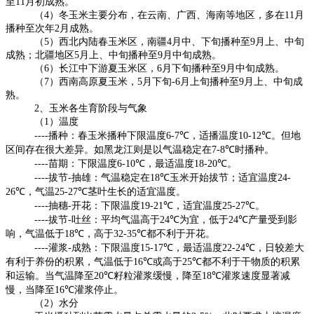
至
11
月初成熟。
（
4
）冬玉米主要分布，在云南、广西、海南等地区，多在
11
月
播种至次年
2
月成熟。
（
5
）西北内陆春玉米区，南疆
4
月中、下旬播种至
9
月上、中旬
成熟；北疆地区
5
月上、中旬播种至
9
月中旬成熟。
（
6
）长江中下游夏玉米区，
6
月下旬播种至
9
月中旬成熟。
（
7
）西南高原夏玉米，
5
月下旬
-6
月上旬播种至
9
月上、中旬成
熟。
2
、玉米各生育阶段与气象
（
1
）温度
----
播种：春玉米播种下限温度
6-7℃
，适播温度
10-12℃
。但地
区间存在很大差异。如黑龙江则是以气温稳定在
7-8℃
时播种。
----
苗期：下限温度
6-10℃
，最适温度
18-20℃
。
----
拔节
-
抽雄：气温稳定在
18℃
玉米开始拔节；适宜温度
24-
26℃
，气温
25-27℃
茎叶生长的适宜温度。
----
抽穗
-
开花：下限温度
19-21℃
，适宜温度
25-27℃
。
----
拔节
-
吐丝：平均气温高于
24℃
为宜，低于
24℃
产量受到影
响，气温低于
18℃
，高于
32-35℃
都不利于开花。
----
灌浆
-
成熟：下限温度
15-17℃
，最适温度
22-24℃
，日较差大
有利于养份的积累，气温低于
16℃
或高于
25℃
都不利于干物质的积累
和运输。当气温降至
20℃
籽粒灌浆缓慢，降至
18℃
灌浆速度显著减
慢，当降至
16℃
灌浆停止。
（
2
）水分