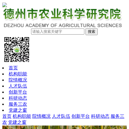
搜索
首页
机构职能
院情概况
人才队伍
创新平台
科研动态
服务三农
党建之窗
首页
机构职能
院情概况
人才队伍
创新平台
科研动态
服务三
农
党建之窗