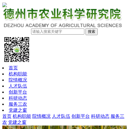
搜索
首页
机构职能
院情概况
人才队伍
创新平台
科研动态
服务三农
党建之窗
首页
机构职能
院情概况
人才队伍
创新平台
科研动态
服务三
农
党建之窗