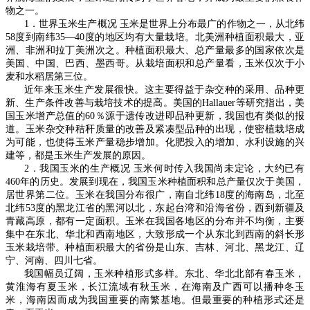
物之一。
1
．世界玉米生产概况 玉米是世界上分布最广的作物之一，从北纬
58
度到南纬
35—40
度的地区均有大量栽培。北美洲种植面积最大，亚
洲、非洲和拉丁美洲次之。种植面积最大、总产量最多的国家依次是
美国、中国、巴西、墨西哥。从栽培面积和总产量看，玉米仅次于小
麦和水稻居第三位。
近年来玉米生产发展很快。这主要得益于杂交种的采用、品种更
新、生产条件改善与栽培技术的提高。美国的
Hallauer
等研究指出，美
国玉米增产总值的
60
％源于遗传改进即品种更新，我国也有类似的报
道。玉米杂交种秸秆质量的改善及紧凑型品种的出现，使密植栽培成
为可能，也使得玉米产量稳步增加。化肥投入的增加、水利设施的兴
建等，都是玉米生产发展的原因。
2
．我国玉米的生产概况 玉米何时传入我国尚未定论，大约已有
460
年的历史。发展到现在，我国玉米种植面积和总产量仅次于美国，
居世界第二位。玉米在我国分布很广，南自北纬
18
度的海南岛，北至
北纬
53
度的黑龙江省的黑河以北，东起台湾和沿海省份，西到新疆及
青藏高原，都有一定面积。玉米在我国各地区的分布并不均衡，主要
集中在东北、华北和西南地区，大致形成一个从东北到西南的斜长形
玉米栽培带。种植面积最大的省份是山东、吉林、河北、黑龙江、辽
宁、河南、四川七省。
我国幅员辽阔，玉米种植形式多样。东北、华北北部有春玉米，
黄淮海有夏玉米，长江流域有秋玉米，在海南及广西可以播种冬玉
米，海南因而成为我国重要的南繁基地。但最重要的种植形式还是