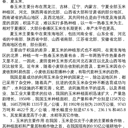
春、夏玉米。
春玉米主要分布在黑龙江、吉林、辽宁、内蒙古、宁夏全部玉米
种植区。河北、陕西两省的北部、山西省大部和甘肃省的部分地区。
西南诸省的高山地区，及西北地区。其共同特点是由于纬度及海拔高
度的原因，积温不足，难以实行多熟种植，以一年一熟春玉米为主。
相对于夏播区，大部分春播区玉米生长期更长，单产水平也更高。
夏玉米主要集中在黄淮海地区，包括河南全省、山东全省、河北
省的中南部、陕西省中部、山西省南部、江苏省北部、安徽省北部，
西南地区也有、部分面积。
主要由于积温的差异，夏玉米的种植形式也不相同。在黄淮海地
区的北界，种植一年一熟春玉米热量有余，而一年两熟平作热量条件
又显不足。一因此，麦田套种玉米形式在河北石家庄以北及山西等地
区比较常见。近年来，随着小麦联合收割机的普及，套种玉米因在小
麦收割时易伤苗，小麦收后贴茬播种小麦，有取代套种玉米的趋势。
我国是最成功的利用玉米杂交种的国家之一，除边远地区外，都
已采用了杂交种。随着高产、抗逆的优良玉米杂交种不断选育成功与
推广，水利设施的不断完善，化肥、农药施用水平的提高，以及养殖
业、加工业大量需求的拉动，我国的玉米种植面积迅速扩大，产量急
剧增长。
1950
年，我国玉米种植面积、总产量和单产分别是
1258
万公
顷、
1685
万吨和
1335
千克／公顷，到
1992
年分别为
2109
万公顷、
9743
万吨和
4622
千克／公顷，增长幅度分别是
67.6
％、
236.1
％和
465.8
％。其发展速度高于小麦、水稻等其它作物。
3
．玉米的主要作用 在我国，玉米是仅次于小麦的主要粮食作物，
其种植面积和产量居秋粮作物之首。在我国现有的
0.93
亿公顷耕地中，