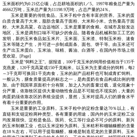
玉米面积约为
0.21
亿公顷，占总耕地面积的
1
／
5
。
1997
年粮食总产量为
46662
万吨，玉米总产量为
11198.9
万吨，占总产量的
24
％。
玉米是重要的传统食品。玉米子粒中含有丰富的营养。玉米的蛋
白质含量高于大米，脂肪含量高于面粉、大米和小米。含热量高于面
粉、大米及高粱。在边远地区，玉米是重要的食粮。在城市及较发达
地区，玉米是调剂口味不可缺少的食品。随着食品机械和加工工艺的
发明，新的玉米食品如玉米片、玉米面、玉米渣、特制玉米粉、速食
玉米等随之产生，并可进一步制成面条、面包、饼干等。由玉米还可
生产出玉米蛋白、玉米油、味精、酱油、白酒等，在国内外市场上很
受欢迎。[Page]
玉米是“饲料之王”。据报道，
100
千克玉米的饲用价值相当于
135
千
克燕麦，
120
千克高粱或
150
千克籼米。以玉米为主要成分的饲料，每
2
～
3
千克即可换回
1
千克肉食，玉米的副产品秸秆也可制成青贮饲料。
一般认为，膳食质量提高的标志之一，是肉蛋奶在食品构成比例的增
加。由于我国草原面积十分有限，加之人为的畜量过载，退化现象十
分严重，依靠牧区提供大量动物性食品是不可能也不现实的，大量的
肉蛋奶须依靠农区的养殖业提供，显然，玉米对提高人们的膳食水平
有着十分重要的作用。
玉米是重要的工业原料。玉米子粒中的淀粉含量达
70
％以上，有
直链和支链淀粉两种类型。各有重要的用途，国内外的玉米淀粉工业
均发展很快。淀粉是食品。医药、化工等行业必不可少的原料。新兴
的玉米制糖工业，也以玉米淀粉为原料。玉米秸秆和穗轴糠醛的含量
在
18
％左右，可以用于提取糠醛。糠难是制造尼龙的主要原料。玉米