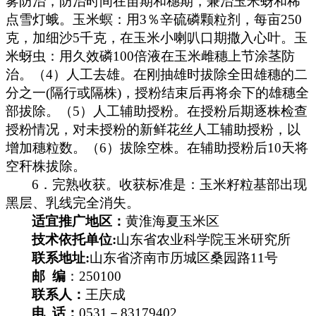
雾防治，防治时间在苗期和穗期，兼治玉米蚜和稀
点雪灯蛾。玉米螟：用
3
％辛硫磷颗粒剂，每亩
250
克
，加细沙
5
千克
，在玉米小喇叭口期撒入心叶。玉
米蚜虫：用久效磷
100
倍液在玉米雌穗上节涂茎防
治。（
4
）人工去雄。在刚抽雄时拔除全田雄穗的二
分之一
(
隔行或隔株
)
，授粉结束后再将余下的雄穗全
部拔除。（
5
）人工辅助授粉。在授粉后期逐株检查
授粉情况，对未授粉的新鲜花丝人工辅助授粉，以
增加穗粒数。（
6
）拔除空株。在辅助授粉后
10
天将
空秆株拔除。
6
．完熟收获。收获标准是：玉米籽粒基部出现
黑层、乳线完全消失。
适宜推广地区：
黄淮海夏玉米区
技术依托单位
:
山东省农业科学院玉米研究所
联系地址
:
山东省济南市历城区桑园路
11
号
邮
编
：
250100
联系人：
王庆成
电
话：
0531
－
83179402