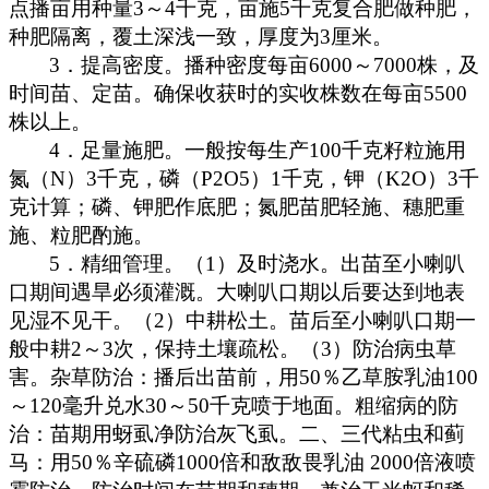
点播亩用种量
3
～
4
千克
，亩施
5
千克
复合肥做种肥，
种肥隔离，覆土深浅一致，厚度为
3
厘米。
3
．提高密度。播种密度每亩
6000
～
7000
株，及
时间苗、定苗。确保收获时的实收株数在每亩
5500
株以上。
4
．足量施肥。一般按每生产
100
千克籽粒施用
氮（
N
）
3
千克
，磷（
P2O5
）
1
千克
，钾（
K2O
）
3
千
克
计算；磷、钾肥作底肥；氮肥苗肥轻施、穗肥重
施、粒肥酌施。
5
．精细管理。（
1
）及时浇水。出苗至小喇叭
口期间遇旱必须灌溉。大喇叭口期以后要达到地表
见湿不见干。（
2
）中耕松土。苗后至小喇叭口期一
般中耕
2
～
3
次，保持土壤疏松。（
3
）防治病虫草
害。杂草防治：播后出苗前，用
50
％乙草胺乳油
100
～
120
毫升兑水
30
～
50
千克喷于地面。粗缩病的防
治：苗期用蚜虱净防治灰飞虱。二、三代粘虫和蓟
马：用
50
％辛硫磷
1000
倍和敌敌畏乳油
2000
倍液喷