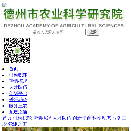
搜索
首页
机构职能
院情概况
人才队伍
创新平台
科研动态
服务三农
党建之窗
首页
机构职能
院情概况
人才队伍
创新平台
科研动态
服务三
农
党建之窗