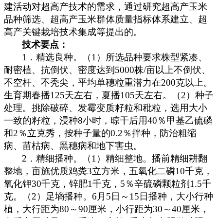
建活动对超高产技术的需求，通过研究超高产玉米
品种筛选、超高产玉米群体质量指标体系建立、超
高产关键栽培技术集成等提出的。
技术要点：
1
．精选良种。（
1
）所选品种要求株型紧凑、
耐密植、抗倒伏、密度达到
5000
株
/
亩以上不倒伏、
不空杆、不秃尖，平均单穗粒重潜力在
200
克
以上。
生育期春播
125
天左右，夏播
105
天左右。（
2
）种子
处理。挑除破碎、发霉变质籽粒和秕粒，选用大小
一致的籽粒，浸种
8
小时，晾干后用
40
％甲基乙硫磷
和
2
％立克秀，按种子量的
0.2
％拌种，防治粗缩
病、苗枯病、黑穗病和地下害虫。
2
．精细播种。（
1
）精细整地。播前精细耕翻
整地，亩施优质鸡粪
3
立方米，五氧化二磷
10
千克，
氧化钾
30
千克，锌肥
1
千克
，
5
％辛硫磷颗粒剂
1.5
千
克。（
2
）足墒播种。
6
月
5
日
～
15
日播种，大小行种
植，大行距为
80
～
90
厘米，小行距为
30
～
40
厘米，