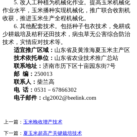
5.
改人工种植为机械化作业。提高玉米机械化
作业水平，玉米播种实现机械化，推广联合收割机
收获，推进玉米生产全程机械化。
6.
其他配套技术。包括种子包衣技术，免耕或
少耕栽培及秸秆还田技术，病虫草无公害综合防治
技术，灾情应对技术等。
适宜推广区域：
山东省及黄淮海夏玉米主产区
技术依托单位：
山东省农业技术推广总站
联系地址：
济南市历下区十亩园东街
7
号
邮
编：
250013
联系人：
柴兰高
电
话：
0531
－
67866302
电子邮件：
clg2002@beelink.com
上一篇：
玉米晚收增产技术
下一篇：
夏玉米超高产关键栽培技术