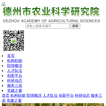
搜索
首页
机构职能
院情概况
人才队伍
创新平台
科研动态
服务三农
党建之窗
首页
机构职能
院情概况
人才队伍
创新平台
科研动态
服务三
农
党建之窗