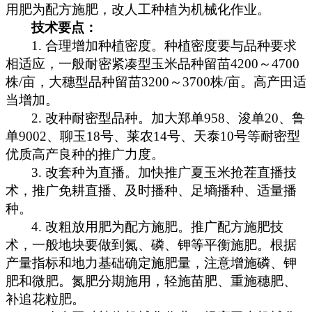
用肥为配方施肥，改人工种植为机械化作业。
技术要点：
1.
合理增加种植密度。种植密度要与品种要求
相适应，一般耐密紧凑型玉米品种留苗
4200
～
4700
株
/
亩，大穗型品种留苗
3200
～
3700
株
/
亩。高产田适
当增加。
2.
改种耐密型品种。加大郑单
958
、浚单
20
、鲁
单
9002
、聊玉
18
号、莱农
14
号、天泰
10
号等耐密型
优质高产良种的推广力度。
3.
改套种为直播。加快推广夏玉米抢茬直播技
术，推广免耕直播、及时播种、足墒播种、适量播
种。
4.
改粗放用肥为配方施肥。推广配方施肥技
术，一般地块要做到氮、磷、钾等平衡施肥。根据
产量指标和地力基础确定施肥量，注意增施磷、钾
肥和微肥。氮肥分期施用，轻施苗肥、重施穗肥、
补追花粒肥。