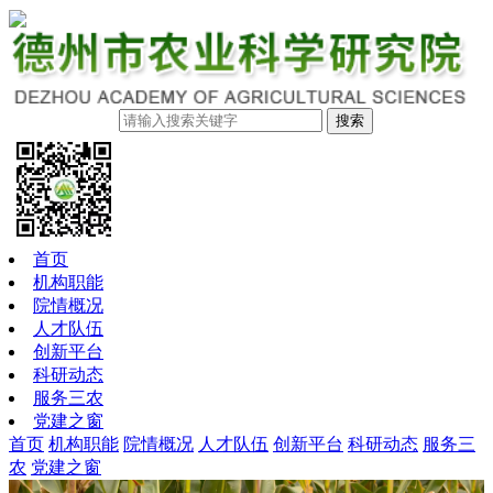
搜索
首页
机构职能
院情概况
人才队伍
创新平台
科研动态
服务三农
党建之窗
首页
机构职能
院情概况
人才队伍
创新平台
科研动态
服务三
农
党建之窗