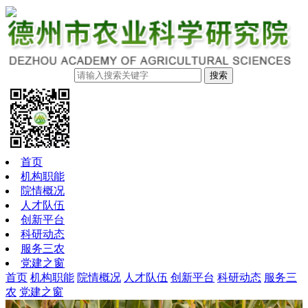
搜索
首页
机构职能
院情概况
人才队伍
创新平台
科研动态
服务三农
党建之窗
首页
机构职能
院情概况
人才队伍
创新平台
科研动态
服务三
农
党建之窗