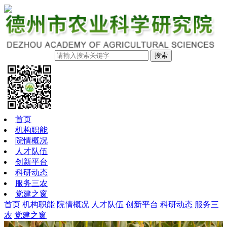
搜索
首页
机构职能
院情概况
人才队伍
创新平台
科研动态
服务三农
党建之窗
首页
机构职能
院情概况
人才队伍
创新平台
科研动态
服务三
农
党建之窗