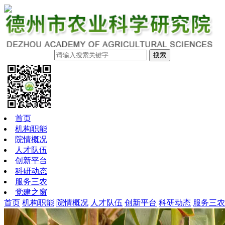
搜索
首页
机构职能
院情概况
人才队伍
创新平台
科研动态
服务三农
党建之窗
首页
机构职能
院情概况
人才队伍
创新平台
科研动态
服务三农