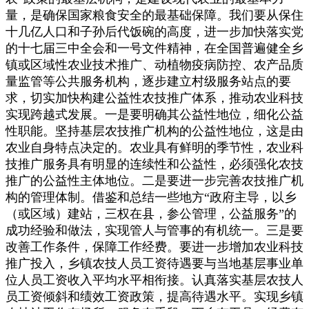
量，是确保国家粮食安全的最基础保障。我们要从保住
十几亿人口和子孙后代饭碗的高度，进一步加快落实党
的十七届三中全会和一号文件精神，在全国普遍健全乡
镇或区域性农业技术推广、动植物疫病防控、农产品质
量监管等公共服务机构，逐步建立村级服务站点的要
求，切实加快构建公益性农技推广体系，推动农业科技
实现跨越式发展。一是要明确其公益性地位，细化公益
性职能。坚持基层农技推广机构的公益性地位，这是由
农业自身特点决定的。农业具有鲜明的季节性，农业科
技推广服务具有明显的连续性和公益性，必须强化农技
推广的公益性主体地位。二是要进一步完善农技推广机
构的管理体制。借鉴和总结一些地方“政府主导，以乡
（或区域）建站，三权在县，参公管理，公益服务”的
成功经验和做法，实现管人与管事的有机统一。三是要
改善工作条件，保障工作经费。要进一步增加农业科技
推广投入，乡镇农技人员工资待遇要与当地基层事业单
位人员工资收入平均水平相衔接。认真落实基层农技人
员工资倾斜和绩效工资政策，提高待遇水平。实现乡镇