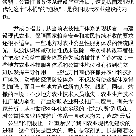
薄弱，公益性服务体系建设严重滞后，这是我国农业现
代化这个“木桶”的“短板”，是我国现代农业建设的内
伤。
尹成杰指出，从当前农技推广体系的现状看，与建
设现代农业、保障国家粮食安全和农民持续增收的要求
还很不适应。一些地方对农业公益性服务体系的传统眼
光、肤浅认识和减砍惯性仍未破除，每次机构改革都往
往把农业公益性服务体系作为减缩撤并的首选对象；一
些地方农业科技服务体系的公益性地位没有得到确立，
难以发挥主导作用；一些地方目前仍在撤并农业科技推
广体系、动植物疫病防控体系，不仅没有使这些体系得
到加强，而且一些地方造成新的人散、线断、网破、站
撤的困境；不少地方农业技术人员流失，农业生产技术
推广能力弱化，严重影响农业科技推广与应用。有关专
家分析，从
20
世纪
80
年代砍乡级的“七站八所”到现在，
对公益性农业科技推广体系一直砍来撤去，造成“最后
一公里”长期梗阻，严重贻误了我国农业现代化建设的
进程。这个损失是巨大的、教训是深刻的。越是随着农