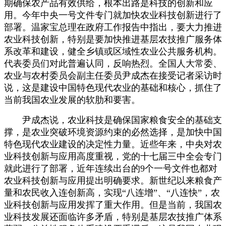
期确保农产品有效供给，根本出路是科技的创新和应
用。今年中央一号文件专门就加快农业科技创新进行了
部署。温家宝总理在政府工作报告中指出，要大力推进
农业科技创新，特别是要加快推进基层农技推广服务体
系改革和建设，健全乡镇或区域性农业公共服务机构。
代表委员们对此普遍认同，反响热烈。全国人大常委、
农业与农村委员会副主任委员尹成杰在接受记者采访时
说，这是建设中国特色现代农业的基础和核心，抓住了
当前我国农业发展的软肋和要害。
尹成杰说，农业科技是确保国家粮食安全的基础支
撑，是农业突破环境资源约束的必然选择，是加快中国
特色现代农业建设的决定性力量。近些年来，中央对农
业科技创新与应用高度重视，党的十七届三中全会专门
就此进行了部署，近年连续出台的
9
个一号文件也都对
农业科技创新与应用提出明确要求。新世纪以来粮食产
量和农民收入连创新高，实现“八连增”、“八连快”，农
业科技创新与应用发挥了重大作用。但是当前，我国农
业科技发展还面临许多矛盾，特别是基层农技推广体系