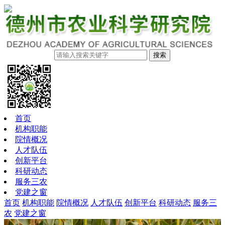
搜索
首页
机构职能
院情概况
人才队伍
创新平台
科研动态
服务三农
党建之窗
首页
机构职能
院情概况
人才队伍
创新平台
科研动态
服务三
农
党建之窗