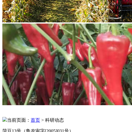
当前页面：
首页
> 科研动态
菏豆13号（鲁农审字[2005]031号）