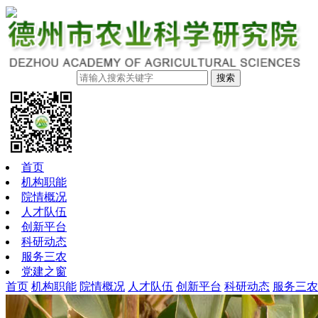
搜索
首页
机构职能
院情概况
人才队伍
创新平台
科研动态
服务三农
党建之窗
首页
机构职能
院情概况
人才队伍
创新平台
科研动态
服务三农