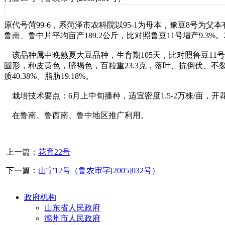
原代号菏99-6，系菏泽市农科院以95-1为母本，豫豆8号为父本
鲁南、鲁中片平均亩产189.2公斤，比对照鲁豆11号增产9.3%。2
该品种属中晚熟夏大豆品种，生育期105天，比对照鲁豆11号晚
圆形，种皮黄色，脐褐色，百粒重23.3克，落叶、抗倒伏、不
质40.38%、脂肪19.18%。
栽培技术要点：6月上中旬播种，适宜密度1.5-2万株/亩，
在鲁南、鲁西南、鲁中地区推广利用。
上一篇：
花育22号
下一篇：
山宁12号（鲁农审字[2005]032号）
政府机构
山东省人民政府
德州市人民政府