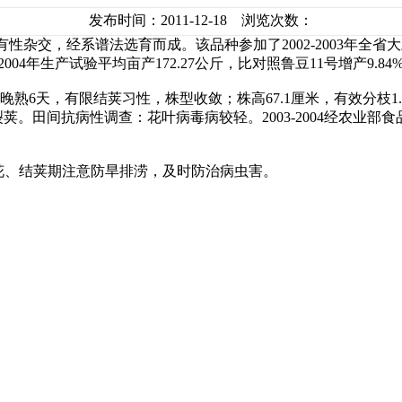
发布时间：2011-12-18 浏览次数：
有性杂交，经系谱法选育而成。该品种参加了2002-2003年全省大
004年生产试验平均亩产172.27公斤，比对照鲁豆11号增产9.84
熟6天，有限结荚习性，株型收敛；株高67.1厘米，有效分枝1.
裂荚。田间抗病性调查：花叶病毒病较轻。2003-2004经农业
开花、结荚期注意防旱排涝，及时防治病虫害。