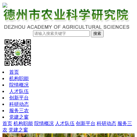
搜索
首页
机构职能
院情概况
人才队伍
创新平台
科研动态
服务三农
党建之窗
首页
机构职能
院情概况
人才队伍
创新平台
科研动态
服务三
农
党建之窗