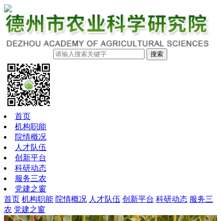
搜索
首页
机构职能
院情概况
人才队伍
创新平台
科研动态
服务三农
党建之窗
首页
机构职能
院情概况
人才队伍
创新平台
科研动态
服务三
农
党建之窗