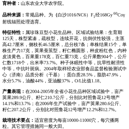
育种者：
山东农业大学农学院。
60
品种来源：
常规品种。为
（
白沙1016/NC6）F
经168Gy
Coγ
1
射线辐照处理选育。
特征特性：
属珍珠豆型小花生品种。区域试验结果：生育期
125天，株型紧凑，疏枝型，连续开花，抗倒伏性较强，主茎
高42.7厘米，侧枝长46.5厘米，总分枝7条；单株结果15个，单
株生产力17克，荚果蚕茧型，籽仁椭圆形，种皮粉红色，内种
皮淡黄色，百果重178克，百仁重73克，公斤果数904个，公斤
仁数1718个，出米率73.7%。种子休眠性中等，抗旱性耐涝性
中等，中抗叶斑病。2004年取样经农业部食品监督检验测试中
心（济南）品质分析（干基）：蛋白质28.5%，脂肪47.9%，
水分5.7%，油酸44%，亚油酸37%，O/L比值1.18。
产量表现：
在2004-2005年全省小花生品种区域试验中，亩产
荚果289.9公斤、籽仁210.7公斤，分别比对照鲁花12号增产
14.1%和13.7%；在2006年生产试验中，亩产荚果280.6公斤、
籽仁207.2公斤，分别比对照鲁花12号增产12.2%和12.7%。
栽培技术要点：
适宜密度为每亩10000-11000穴，每穴播两
粒。其它管理措施同一般大田。