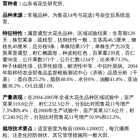
育种者：
山东省花生研究所。
品种来源：
常规品种。为鲁花14号与花选1号杂交后系统选
育。
特征特性：
属普通型大花生品种。区域试验结果：生育期129
天，株型紧凑，疏枝型，抗倒伏性一般，主茎高46.5厘米，侧
枝长49厘米，总分枝9条；单株结果15个，单株生产力20克，
荚果普通型，籽仁椭圆形，种皮粉红色，百果重239克，百仁
重98克，公斤果数571个，公斤仁数1234个，出米率73.5%。
种子休眠性强，抗旱性较强，耐涝性中等，中抗叶斑病。2004
年取样经农业部食品监督检验测试中心（济南）品质分析（干
基）：蛋白质25.2%，脂肪48.6%，水分6%，油酸41.8%，亚油
酸38.2%，O/L比值1.09。
产量表现：
在2004-2005年全省大花生品种区域试验中，亩产
荚果319.8公斤、籽仁232.5公斤，分别比对照鲁花11号增产
7.3%和9.4%；在2006年生产试验中，亩产荚果327.6公斤，籽
仁240.9公斤，分别比对照鲁花11号增产10.9%和12.2%。
栽培技术要点：
适宜密度为每亩10000-12000穴，每穴播两
粒。注意化控防倒伏。其它管理措施同一般大田。