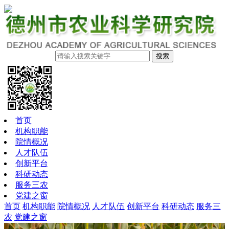
搜索
首页
机构职能
院情概况
人才队伍
创新平台
科研动态
服务三农
党建之窗
首页
机构职能
院情概况
人才队伍
创新平台
科研动态
服务三
农
党建之窗