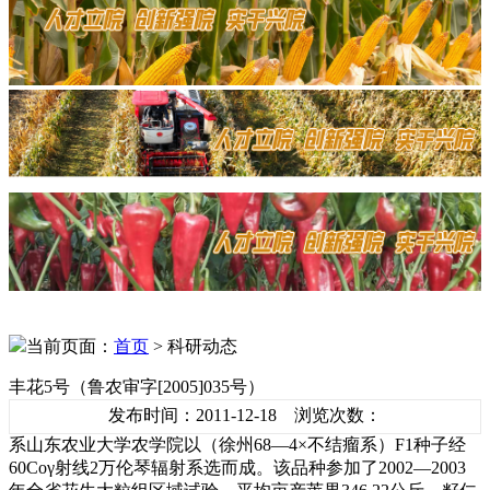
当前页面：
首页
> 科研动态
丰花5号（鲁农审字[2005]035号）
发布时间：2011-12-18 浏览次数：
系山东农业大学农学院以（徐州68—4×不结瘤系）F1种子经
60Coγ射线2万伦琴辐射系选而成。该品种参加了2002—2003