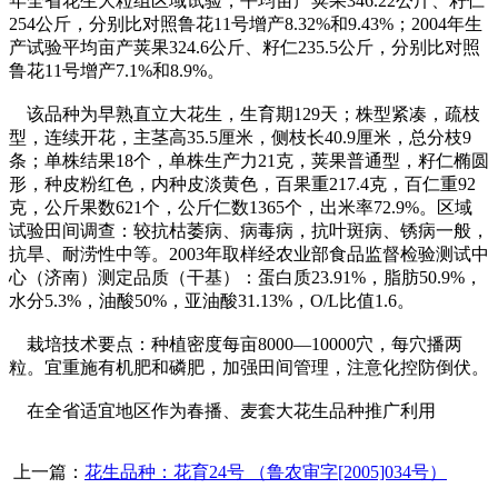
年全省花生大粒组区域试验，平均亩产荚果346.22公斤、籽仁
254公斤，分别比对照鲁花11号增产8.32%和9.43%；2004年生
产试验平均亩产荚果324.6公斤、籽仁235.5公斤，分别比对照
鲁花11号增产7.1%和8.9%。
该品种为早熟直立大花生，生育期129天；株型紧凑，疏枝
型，连续开花，主茎高35.5厘米，侧枝长40.9厘米，总分枝9
条；单株结果18个，单株生产力21克，荚果普通型，籽仁椭圆
形，种皮粉红色，内种皮淡黄色，百果重217.4克，百仁重92
克，公斤果数621个，公斤仁数1365个，出米率72.9%。区域
试验田间调查：较抗枯萎病、病毒病，抗叶斑病、锈病一般，
抗旱、耐涝性中等。2003年取样经农业部食品监督检验测试中
心（济南）测定品质（干基）：蛋白质23.91%，脂肪50.9%，
水分5.3%，油酸50%，亚油酸31.13%，O/L比值1.6。
栽培技术要点：种植密度每亩8000—10000穴，每穴播两
粒。宜重施有机肥和磷肥，加强田间管理，注意化控防倒伏。
在全省适宜地区作为春播、麦套大花生品种推广利用
上一篇：
花生品种：花育24号 （鲁农审字[2005]034号）