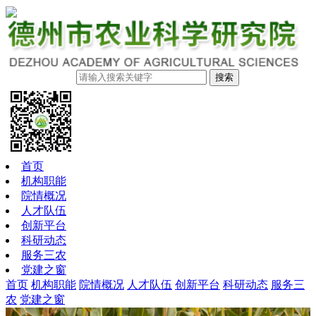
搜索
首页
机构职能
院情概况
人才队伍
创新平台
科研动态
服务三农
党建之窗
首页
机构职能
院情概况
人才队伍
创新平台
科研动态
服务三
农
党建之窗