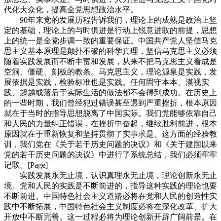
代化大众化，提高全党思想政治水平。
90年来党的发展历程告诉我们，理论上的成熟是政治上坚
定的基础，理论上的与时俱进是行动上锐意进取的前提，思想
上的统一是全党步调一致的重要保证。中国共产党人坚信马克
思主义基本原理是颠扑不破的科学真理，坚信马克思主义必须
随着实践发展而不断丰富和发展，从来不把马克思主义看成是
空洞、僵硬、刻板的教条。马克思主义，理论源泉是实践，发
展依据是实践，检验标准也是实践。任何固守本本、漠视实
践、超越或落后于实际生活的做法都不会得到成功。在历史上
的一些时期，我们曾经犯过错误甚至遇到严重挫折，根本原因
就在于当时的指导思想脱离了中国实际。我们党能够依靠自己
和人民的力量纠正错误，在挫折中奋起，继续胜利前进，根本
原因就在于重新恢复和坚持贯彻了实事求是。这方面的经验教
训，我们党在《关于若干历史问题的决议》和《关于建国以来
党的若干历史问题的决议》中进行了系统总结，我们必须牢牢
记取。[Page]
实践发展永无止境，认识真理永无止境，理论创新永无止
境。党和人民的实践是不断前进的，指导这种实践的理论也要
不断前进。中国特色社会主义道路必将在党和人民的创造性实
践中不断拓展，中国特色社会主义制度必将在深化改革、扩大
开放中不断完善。这一过程必将为理论创新开辟广阔前景。在