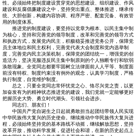
性。必须始终把制度建设贯穿党的思想建设、组织建设、作风
建设和反腐倡廉建设之中，坚持突出重点、整体推进，继承传
统、大胆创新，构建内容协调、程序严密、配套完备、有效管
用的制度体系。
推进党的制度建设，要坚持以党章为根本、以民主集中制
为核心，坚持和完善党的领导制度，改革和完善党的领导方式
和执政方式，发展党内民主，积极稳妥推进党务公开，保障党
员主体地位和民主权利，完善党代表大会制度和党内选举制
度，完善党内民主决策机制，保障党的团结统一，增强党的创
造活力，坚决克服违反民主集中制原则的个人独断专行和软弱
涣散现象。全党同志都要牢固树立法律面前人人平等、制度面
前没有特权、制度约束没有例外的观念，认真学习制度，严格
执行制度，自觉维护制度。
总之，只要全党同志常怀忧党之心、恪尽兴党之责，以更
加奋发有为的精神状态推进党的建设，我们党就一定能够更好
把握历史大势、勇立时代潮头、引领社会进步。
同志们、朋友们！
中国共产党自诞生之日起就勇敢担当起团结带领人民实现
中华民族伟大复兴的历史使命。继续推动中华民族伟大复兴进
程，必须始终坚持党的基本路线不动摇，继续解放思想，坚持
改革开放，推动科学发展，促进社会和谐，在新的历史起点上