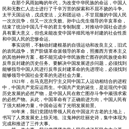
在那个风雨如晦的年代，为改变中华民族的命运，中国人
民和无数仁人志士进行了千辛万苦的探索和不屈不挠的斗争。
太平天国运动，戊戌变法，义和团运动，不甘屈服的中国人民
一次次抗争，但又一次次失败。孙中山先生领导的辛亥革命，
结束了统治中国几千年的君主专制制度，对推动中国社会进步
具有重大意义，但也未能改变中国半殖民地半封建的社会性质
和中国人民的悲惨命运。
事实说明，不触动封建根基的自强运动和改良主义，旧式
的农民战争，资产阶级革命派领导的革命，照搬西方资本主义
的其他种种方案，都不能完成中华民族救亡图存的民族使命和
反帝反封建的历史任务。要解决中国发展进步问题，必须找到
能够指导中国人民进行反帝反封建革命的先进理论，必须找到
能够领导中国社会变革的先进社会力量。
1921年，在马克思列宁主义同中国工人运动相结合的进程
中，中国共产党应运而生。中国共产党的诞生，是近现代中国
历史发展的必然产物，是中国人民在救亡图存斗争中顽强求索
的必然产物。从此，中国革命有了正确前进方向，中国人民有
了强大精神力量，中国命运有了光明发展前景。
90年来，我们党团结带领人民在中国这片古老的土地上，
书写了人类发展史上惊天地、泣鬼神的壮丽史诗，集中体现为
完成和推进了三件大事。