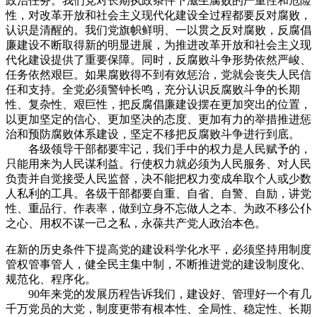
政治任务。我们党对长期执政条件下滋生腐败的严重性和危险
性，对改革开放和社会主义现代化建设全过程都要反对腐败，
认识是清醒的。我们党旗帜鲜明、一以贯之反对腐败，反腐倡
廉建设不断取得新的明显进展，为推进改革开放和社会主义现
代化建设提供了重要保障。同时，反腐败斗争形势依然严峻、
任务依然艰巨。如果腐败得不到有效惩治，党就会丧失人民信
任和支持。全党必须警钟长鸣，充分认识反腐败斗争的长期
性、复杂性、艰巨性，把反腐倡廉建设摆在更加突出的位置，
以更加坚定的信心、更加坚决的态度、更加有力的举措推进惩
治和预防腐败体系建设，坚定不移把反腐败斗争进行到底。
各级领导干部都要牢记，我们手中的权力是人民赋予的，
只能用来为人民谋利益。行使权力就必须为人民服务、对人民
负责并自觉接受人民监督，决不能把权力变成牟取个人或少数
人私利的工具。各级干部都要自重、自省、自警、自励，讲党
性、重品行、作表率，做到立身不忘做人之本、为政不移公仆
之心、用权不谋一己之私，永葆共产党人政治本色。
在新的历史条件下提高党的建设科学化水平，必须坚持用制度
管权管事管人，健全民主集中制，不断推进党的建设制度化、
规范化、程序化。
90年来党的发展历程告诉我们，建设好、管理好一个有几
千万党员的大党，制度更带有根本性、全局性、稳定性、长期