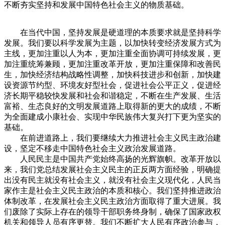
不断夯实坚持和发展中国特色社会主义的物质基础。
在当代中国，坚持发展是硬道理的本质要求就是坚持科学
发展。我们要以科学发展为主题，以加快转变经济发展方式为
主线，更加注重以人为本，更加注重全面协调可持续发展，更
加注重统筹兼顾，更加注重改革开放，更加注重保障和改善民
生，加快经济结构战略性调整，加快科技进步和创新，加快建
设资源节约型、环境友好型社会，促进社会公平正义，促进经
济长期平稳较快发展和社会和谐稳定，不断在生产发展、生活
富裕、生态良好的文明发展道路上取得新的更大的成绩，不断
为全面建成小康社会、实现中华民族伟大复兴打下更为坚实的
基础。
在前进道路上，我们要继续大力推进社会主义民主政治建
设，坚定不移走中国特色社会主义政治发展道路。
人民民主是中国共产党始终高扬的光辉旗帜。改革开放以
来，我们党总结发展社会主义民主的正反两方面经验，明确提
出没有民主就没有社会主义，就没有社会主义现代化，人民当
家作主是社会主义民主政治的本质和核心。我们坚持推进政治
体制改革，在发展社会主义民主政治方面取得了重大进展。我
们废除了实际上存在的领导干部职务终身制，确保了国家政权
机关和领导人员有序更替。我们不断扩大人民有序政治参与，