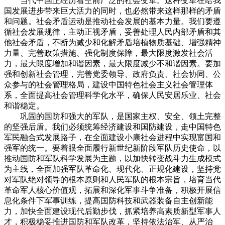
当代中国正经历着空前广泛的社会变革。这种变革在给我
国发展进步带来巨大活力的同时，也必然带来这样那样的矛盾
和问题。社会矛盾运动是推动社会发展的基本力量。我们要遵
循社会发展规律，主动正视矛盾，妥善处理人民内部矛盾和其
他社会矛盾，不断为减少和化解矛盾培植物质基础、增强精神
力量、完善政策措施、强化制度保障，最大限度激发社会活
力，最大限度增加和谐因素，最大限度减少不和谐因素。要加
强和创新社会管理，完善党委领导、政府负责、社会协同、公
众参与的社会管理格局，建设中国特色社会主义社会管理体
系，全面提高社会管理科学化水平，确保人民安居乐业、社会
和谐稳定。
巩固的国防和强大的军队，是国家主权、安全、领土完整
的坚强后盾。我们必须统筹经济建设和国防建设，走中国特色
军民融合式发展路子，在全面建设小康社会进程中实现富国和
强军的统一。要着眼全面履行新世纪新阶段军队历史使命，以
推动国防和军队科学发展为主题，以加快转变战斗力生成模式
为主线，全面加强军队革命化、现代化、正规化建设，坚持党
对军队绝对领导的根本原则和人民军队的根本宗旨，培育当代
革命军人核心价值观，拓展和深化军事斗争准备，积极开展信
息化条件下军事训练，提高国防科技和武器装备自主创新能
力，加快全面建设现代后勤步伐，抓紧培养高素质新型军事人
才，积极稳妥推进国防和军队改革，坚持依法治军、从严治