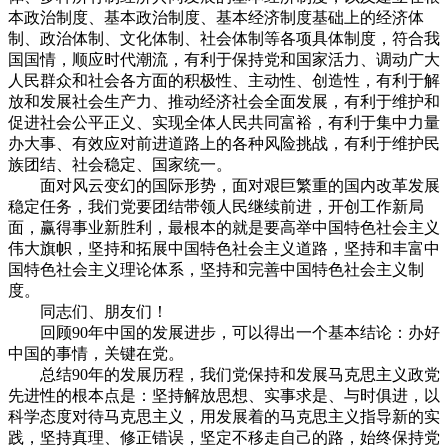
本政治制度、基本政治制度、基本经济制度基础上的经济体
制、政治体制、文化体制、社会体制等各项具体制度，符合我
国国情，顺应时代潮流，有利于保持党和国家活力、调动广大
人民群众和社会各方面的积极性、主动性、创造性，有利于解
放和发展社会生产力、推动经济社会全面发展，有利于维护和
促进社会公平正义、实现全体人民共同富裕，有利于集中力量
办大事、有效应对前进道路上的各种风险挑战，有利于维护民
族团结、社会稳定、国家统一。
面对风云变幻的国际形势，面对艰巨繁重的国内改革发展
稳定任务，我们党要团结带领人民继续前进，开创工作新局
面，赢得事业新胜利，最根本的就是要高举中国特色社会主义
伟大旗帜，坚持和拓展中国特色社会主义道路，坚持和丰富中
国特色社会主义理论体系，坚持和完善中国特色社会主义制
度。
同志们、朋友们！
回顾90年中国的发展进步，可以得出一个基本结论：办好
中国的事情，关键在党。
总结90年的发展历程，我们党保持和发展马克思主义政党
先进性的根本点是：坚持解放思想、实事求是、与时俱进，以
科学态度对待马克思主义，用发展着的马克思主义指导新的实
践，坚持真理、修正错误，坚定不移走自己的路，始终保持党