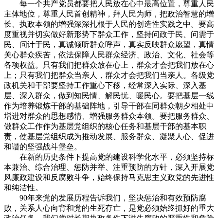
每一个共产党员都要把人民放在心中最高位置，尊重人民
主体地位，尊重人民首创精神，拜人民为师，把政治智慧的增
长、执政本领的增强深深扎根于人民的创造性实践之中。要高
度重视并切实做好新形势下群众工作，坚持问政于民、问需于
民、问计于民，真诚倾听群众呼声，真实反映群众愿望，真情
关心群众疾苦，依法保障人民群众经济、政治、文化、社会等
各项权益。只有我们把群众放在心上，群众才会把我们放在心
上；只有我们把群众当亲人，群众才会把我们当亲人。各级党
政机关和干部要坚持工作重心下移，经常深入实际、深入基
层、深入群众，做到知民情、解民忧、暖民心。要把基层一线
作为培养锻炼干部的基础阵地，引导干部在同群众朝夕相处中
增进对群众的思想感情、增强服务群众本领。要把服务群众、
做群众工作作为基层党组织的核心任务和基层干部的基本职
责，使基层党组织成为推动发展、服务群众、凝聚人心、促进
和谐的坚强战斗堡垒。
在新的历史条件下提高党的建设科学化水平，必须坚持标
本兼治、综合治理、惩防并举、注重预防的方针，深入开展党
风廉政建设和反腐败斗争，始终保持马克思主义政党的先进性
和纯洁性。
90年来党的发展历程告诉我们，坚决惩治和有效预防腐
败，关系人心向背和党的生死存亡，是党必须始终抓好的重大