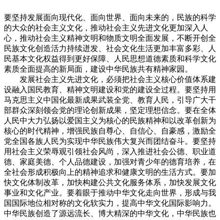
要坚持发展面向现代化、面向世界、面向未来的，民族的科学
的大众的社会主义文化，推动社会主义先进文化更加深入人
心，推动社会主义精神文明和物质文明全面发展，不断开创全
民族文化创造活力持续迸发、社会文化生活更加丰富多彩、人
民基本文化权益得到更好保障、人民思想道德素质和科学文化
素质全面提高的新局面，建设中华民族共有精神家园。
发展社会主义先进文化，必须把社会主义核心价值体系建
设融入国民教育、精神文明建设和党的建设全过程。要坚持用
马克思主义中国化最新成果武装全党、教育人民，引导广大干
部群众深刻领会党的理论创新成果，坚定理想信念。要在全体
人民中大力弘扬以爱国主义为核心的民族精神和以改革创新为
核心的时代精神，增强民族自尊心、自信心、自豪感，激励全
党全国各族人民为实现中华民族伟大复兴而团结奋斗。要坚持
用社会主义荣辱观引领社会风尚，深入推进社会公德、职业道
德、家庭美德、个人品德建设，加强对青少年的德育培养，在
全社会形成积极向上的精神追求和健康文明的生活方式。要加
快文化体制改革，加快构建公共文化服务体系，加快发展文化
事业和文化产业。要着眼于推动中华文化走向世界，形成与我
国国际地位相对称的文化软实力，提高中华文化国际影响力。
中华民族创造了源远流长、博大精深的中华文化，中华民族也