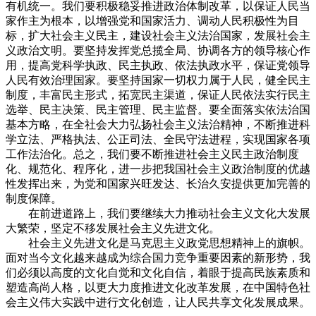
有机统一。我们要积极稳妥推进政治体制改革，以保证人民当
家作主为根本，以增强党和国家活力、调动人民积极性为目
标，扩大社会主义民主，建设社会主义法治国家，发展社会主
义政治文明。要坚持发挥党总揽全局、协调各方的领导核心作
用，提高党科学执政、民主执政、依法执政水平，保证党领导
人民有效治理国家。要坚持国家一切权力属于人民，健全民主
制度，丰富民主形式，拓宽民主渠道，保证人民依法实行民主
选举、民主决策、民主管理、民主监督。要全面落实依法治国
基本方略，在全社会大力弘扬社会主义法治精神，不断推进科
学立法、严格执法、公正司法、全民守法进程，实现国家各项
工作法治化。总之，我们要不断推进社会主义民主政治制度
化、规范化、程序化，进一步把我国社会主义政治制度的优越
性发挥出来，为党和国家兴旺发达、长治久安提供更加完善的
制度保障。
在前进道路上，我们要继续大力推动社会主义文化大发展
大繁荣，坚定不移发展社会主义先进文化。
社会主义先进文化是马克思主义政党思想精神上的旗帜。
面对当今文化越来越成为综合国力竞争重要因素的新形势，我
们必须以高度的文化自觉和文化自信，着眼于提高民族素质和
塑造高尚人格，以更大力度推进文化改革发展，在中国特色社
会主义伟大实践中进行文化创造，让人民共享文化发展成果。