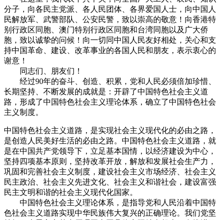
分子，向各民主党派、各人民团体、各界爱国人士，向中国人
民解放军、武警部队、公安民警，致以崇高的敬意！向香港特
别行政区同胞、澳门特别行政区同胞和台湾同胞以及广大侨
胞，致以诚挚的问候！向一切同中国人民友好相处，关心和支
持中国革命、建设、改革事业的各国人民和朋友，表示衷心的
谢意！
同志们、朋友们！
经过90年的奋斗、创造、积累，党和人民必须倍加珍惜、
长期坚持、不断发展的成就是：开辟了中国特色社会主义道
路，形成了中国特色社会主义理论体系，确立了中国特色社会
主义制度。
中国特色社会主义道路，是实现社会主义现代化的必由之路，
是创造人民美好生活的必由之路。中国特色社会主义道路，就
是在中国共产党领导下，立足基本国情，以经济建设为中心，
坚持四项基本原则，坚持改革开放，解放和发展社会生产力，
巩固和完善社会主义制度，建设社会主义市场经济、社会主义
民主政治、社会主义先进文化、社会主义和谐社会，建设富强
民主文明和谐的社会主义现代化国家。
中国特色社会主义理论体系，是指导党和人民沿着中国特
色社会主义道路实现中华民族伟大复兴的正确理论。我们党坚