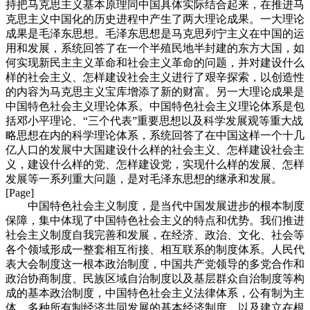
持把马克思主义基本原理同中国具体实际结合起来，在推进马
克思主义中国化的历史进程中产生了两大理论成果。一大理论
成果是毛泽东思想。毛泽东思想是马克思列宁主义在中国的运
用和发展，系统回答了在一个半殖民地半封建的东方大国，如
何实现新民主主义革命和社会主义革命的问题，并对建设什么
样的社会主义、怎样建设社会主义进行了艰辛探索，以创造性
的内容为马克思主义宝库增添了新的财富。另一大理论成果是
中国特色社会主义理论体系。中国特色社会主义理论体系是包
括邓小平理论、“三个代表”重要思想以及科学发展观等重大战
略思想在内的科学理论体系，系统回答了在中国这样一个十几
亿人口的发展中大国建设什么样的社会主义、怎样建设社会主
义，建设什么样的党、怎样建设党，实现什么样的发展、怎样
发展等一系列重大问题，是对毛泽东思想的继承和发展。
[Page]
中国特色社会主义制度，是当代中国发展进步的根本制度
保障，集中体现了中国特色社会主义的特点和优势。我们推进
社会主义制度自我完善和发展，在经济、政治、文化、社会等
各个领域形成一整套相互衔接、相互联系的制度体系。人民代
表大会制度这一根本政治制度，中国共产党领导的多党合作和
政治协商制度、民族区域自治制度以及基层群众自治制度等构
成的基本政治制度，中国特色社会主义法律体系，公有制为主
体、多种所有制经济共同发展的基本经济制度，以及建立在根