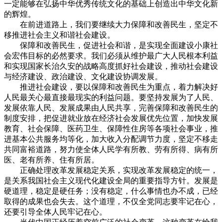
一定能够在弘扬中华优秀传统文化的基础上创造出中华文化新
的辉煌。
在前进道路上，我们要继续大力保障和改善民生，坚定不
移推进社会主义和谐社会建设。
保障和改善民生，促进社会和谐，是实现全面建设小康社
会宏伟目标的必然要求。我们必须从维护最广大人民根本利益
和实现国家长治久安的战略高度抓好社会建设，推动社会建设
与经济建设、政治建设、文化建设协调发展。
推进社会建设，要以保障和改善民生为重点，着力解决好
人民最关心最直接最现实的利益问题。要坚持发展为了人民、
发展依靠人民、发展成果由人民共享，完善保障和改善民生的
制度安排，把促进就业放在经济社会发展优先位置，加快发展
教育、社会保障、医药卫生、保障性住房等各项社会事业，推
进基本公共服务均等化，加大收入分配调节力度，坚定不移走
共同富裕道路，努力使全体人民学有所教、劳有所得、病有所
医、老有所养、住有所居。
正确处理改革发展稳定关系，实现改革发展稳定的统一，
是关系我国社会主义现代化建设全局的重要指导方针。发展是
硬道理，稳定是硬任务；没有稳定，什么事情也办不成，已经
取得的成果也会失去。这个道理，不仅全党同志要牢记在心，
还要引导全体人民牢记在心。