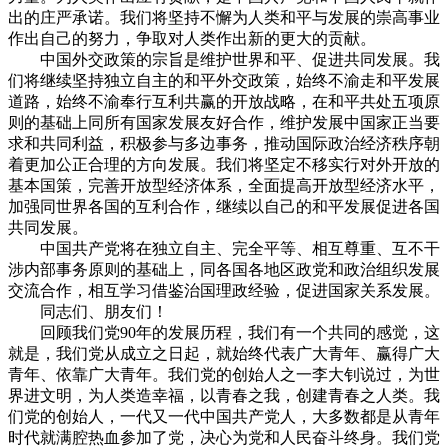
出的庄严承诺。我们将坚持不懈为人类和平与发展的崇高事业
作出自己的努力，争取对人类作出新的更大的贡献。
中国外交政策的宗旨是维护世界和平、促进共同发展。我
们将继续坚持独立自主的和平外交政策，始终不渝走和平发展
道路，始终不渝奉行互利共赢的开放战略，在和平共处五项原
则的基础上同所有国家发展友好合作，维护发展中国家正当要
求和共同利益，积极参与多边事务，推动国际政治经济秩序朝
着更加公正合理的方向发展。我们将坚定不移实行对外开放的
基本国策，完善开放型经济体系，全面提高开放型经济水平，
加强同世界各国的互利合作，继续以自己的和平发展促进各国
共同发展。
中国共产党将在独立自主、完全平等、相互尊重、互不干
涉内部事务原则的基础上，同各国各地区政党和政治组织发展
交流合作，相互学习借鉴治国理政经验，促进国家关系发展。
同志们、朋友们！
回顾我们党90年的发展历程，我们有一个共同的感觉，这
就是，我们党从成立之日起，就始终代表广大青年、赢得广大
青年、依靠广大青年。我们党的创始人之一李大钊说过，为世
界进文明，为人类造幸福，以青春之我，创建青春之人类。我
们党的创始人，一代又一代中国共产党人，大多数都是从青年
时代就满腔热血参加了党，决心为党和人民奋斗终身。我们党