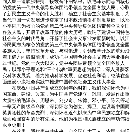
同人民一道顽强拼搏、接续奋斗的结果。以毛泽东同志为核心
的党的第一代中央领导集体团结带领全党全国各族人民，夺取
了新民主主义革命的伟大胜利，确立了社会主义基本制度，为
当代中国一切发展进步奠定了根本政治前提和制度基础。以邓
小平同志为核心的党的第二代中央领导集体团结带领全党全国
各族人民，开启了改革开放的伟大历程，吹响了建设中国特色
社会主义的时代号角，开辟了社会主义事业发展新时期。以江
泽民同志为核心的党的第三代中央领导集体团结带领全党全国
各族人民，坚持改革开放、与时俱进，引领改革开放的航船沿
着正确方向破浪前进，成功把中国特色社会主义伟大事业推向
21世纪。党的十六大以来，党中央团结带领全党全国各族人
民，以邓小平理论和“三个代表”重要思想为指导，深入贯彻落
实科学发展观，着力推动科学发展、促进社会和谐，继续在全
面建设小康社会实践中推进中国特色社会主义伟大事业。
在庆祝中国共产党成立90周年的时刻，我们深切怀念为中
国革命、建设、改革，为中国共产党建立、巩固、发展作出重
大贡献的毛泽东、周恩来、刘少奇、朱德、邓小平、陈云等老
一辈无产阶级革命家，深切怀念为创立、捍卫、建设新中国而
英勇牺牲的革命先烈，深切怀念近代以来为中华民族独立和解
放而顽强奋斗的所有先驱。他们为祖国和民族建立的丰功伟绩
永垂史册！
在这里，我代表中共中央，向全国广大工人、农民、知识