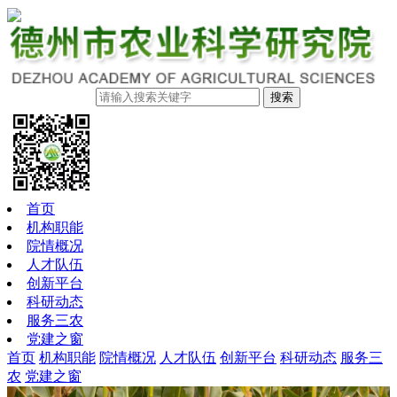
搜索
首页
机构职能
院情概况
人才队伍
创新平台
科研动态
服务三农
党建之窗
首页
机构职能
院情概况
人才队伍
创新平台
科研动态
服务三
农
党建之窗