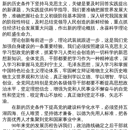
新的历史条件下坚持马克思主义，关键是要及时回答实践提出
的新课题，为实践提供科学指导。我们要准确把握世界发展大
势，准确把握社会主义初级阶段基本国情，深入研究我国发展
的阶段性特征，及时总结党领导人民创造的新鲜经验，重点抓
住经济社会发展重大问题，作出新的理论概括，永葆科学理论
的旺盛生命力。
理论创新每前进一步，理论武装就跟进一步，这是我们党
加强自身建设的一条重要经验。我们必须按照建设马克思主义
学习型政党的要求，抓紧学习人类社会创造的一切科学的新思
想新知识。全体党员、干部都要把学习作为一种精神追求，深
入学习和掌握马克思列宁主义、毛泽东思想，深入学习和掌握
中国特色社会主义理论体系，牢固树立辩证唯物主义和历史唯
物主义世界观和方法论，真正做到学以立德、学以增智、学以
创业。全党同志特别是党的各级领导干部都要不断提高思想政
治水平，坚定理想信念，增强为党和人民事业不懈奋斗的自觉
性和坚定性，咬定青山不放松，真正做到坚定不移、矢志不
渝。
在新的历史条件下提高党的建设科学化水平，必须坚持五
湖四海、任人唯贤，坚持德才兼备、以德为先用人标准，把各
方面优秀人才集聚到党和国家事业中来。
90年来党的发展历程告诉我们，政治路线确定之后干部就