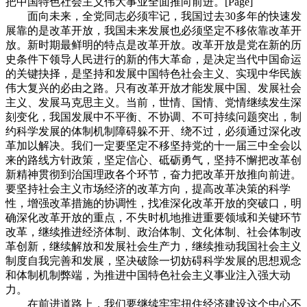
把中国特色社会主义伟大事业全面推向前进。[Page]
面向未来，全党同志必须牢记，我国过去30多年的快速发
展靠的是改革开放，我国未来发展也必须坚定不移依靠改革开
放。新时期最鲜明的特点是改革开放。改革开放是党在新的历
史条件下领导人民进行的新的伟大革命，是决定当代中国命运
的关键抉择，是坚持和发展中国特色社会主义、实现中华民族
伟大复兴的必由之路。只有改革开放才能发展中国、发展社会
主义、发展马克思主义。当前，世情、国情、党情继续发生深
刻变化，我国发展中不平衡、不协调、不可持续问题突出，制
约科学发展的体制机制障碍躲不开、绕不过，必须通过深化改
革加以解决。我们一定要坚定不移坚持党的十一届三中全会以
来的路线方针政策，坚定信心、砥砺勇气，坚持不懈把改革创
新精神贯彻到治国理政各个环节，奋力把改革开放推向前进。
要坚持社会主义市场经济的改革方向，提高改革决策的科学
性，增强改革措施的协调性，找准深化改革开放的突破口，明
确深化改革开放的重点，不失时机地推进重要领域和关键环节
改革，继续推进经济体制、政治体制、文化体制、社会体制改
革创新，继续解放和发展社会生产力，继续推动我国社会主义
制度自我完善和发展，坚决破除一切妨碍科学发展的思想观念
和体制机制弊端，为推进中国特色社会主义事业注入强大动
力。
在前进道路上，我们要继续牢牢扭住经济建设这个中心不