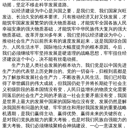
动摇，坚定不移走科学发展道路。
以经济建设为中心是兴国之要，是我们党、我们国家兴旺
发达、长治久安的根本要求。只有推动经济又好又快发展，才
能筑牢国家发展繁荣的强大物质基础，才能筑牢全国各族人民
幸福安康的强大物质基础，才能筑牢中华民族伟大复兴的强大
物质基础。改革开放30多年来，我们坚持以经济建设为中心，
推动社会生产力以前所未有的速度发展起来，这是我国综合国
力、人民生活水平、国际地位大幅度提升的根本原因。今后，
我们必须继续牢牢坚持发展是硬道理的战略思想，牢牢扭住经
济建设这个中心，决不能有丝毫动摇。
生产力是人类社会发展的根本动力。我们党是以中国先进
生产力的代表登上历史舞台的。党的一切奋斗，归根到底都是
为了解放和发展社会生产力，不断改善人民生活。我们已经取
得了举世瞩目的伟大成就，但我国仍处于并将长期处于社会主
义初级阶段的基本国情没有变，人民日益增长的物质文化需要
同落后的社会生产之间的矛盾这一社会主要矛盾没有变，我国
是世界上最大的发展中国家的国际地位没有变。发展仍然是解
决我国所有问题的关键。牢牢抓住和用好我国发展的重要战略
机遇期，是我们赢得主动、赢得优势、赢得未来的关键所在，
是对我们党执政能力的重大考验，也是对我们民族自强能力的
重大考验。我们必须继续聚精会神搞建设、一心一意谋发展，