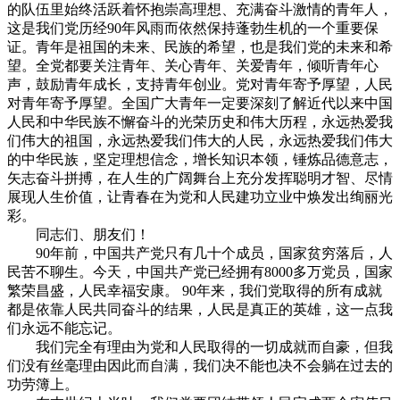
的队伍里始终活跃着怀抱崇高理想、充满奋斗激情的青年人，
这是我们党历经90年风雨而依然保持蓬勃生机的一个重要保
证。青年是祖国的未来、民族的希望，也是我们党的未来和希
望。全党都要关注青年、关心青年、关爱青年，倾听青年心
声，鼓励青年成长，支持青年创业。党对青年寄予厚望，人民
对青年寄予厚望。全国广大青年一定要深刻了解近代以来中国
人民和中华民族不懈奋斗的光荣历史和伟大历程，永远热爱我
们伟大的祖国，永远热爱我们伟大的人民，永远热爱我们伟大
的中华民族，坚定理想信念，增长知识本领，锤炼品德意志，
矢志奋斗拼搏，在人生的广阔舞台上充分发挥聪明才智、尽情
展现人生价值，让青春在为党和人民建功立业中焕发出绚丽光
彩。
同志们、朋友们！
90年前，中国共产党只有几十个成员，国家贫穷落后，人
民苦不聊生。今天，中国共产党已经拥有8000多万党员，国家
繁荣昌盛，人民幸福安康。 90年来，我们党取得的所有成就
都是依靠人民共同奋斗的结果，人民是真正的英雄，这一点我
们永远不能忘记。
我们完全有理由为党和人民取得的一切成就而自豪，但我
们没有丝毫理由因此而自满，我们决不能也决不会躺在过去的
功劳簿上。