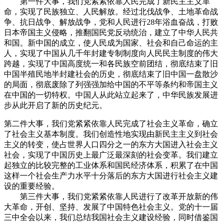
第一件大事，我们党紧紧依靠人民完成了新民主主义革
命，实现了民族独立、人民解放。经过北伐战争、土地革命战
争、抗日战争、解放战争，党和人民进行28年浴血奋战，打败
日本帝国主义侵略，推翻国民党反动统治，建立了中华人民共
和国。新中国的成立，使人民成为国家、社会和自己命运的主
人，实现了中国从几千年封建专制制度向人民民主制度的伟大
跨越，实现了中国高度统一和各民族空前团结，彻底结束了旧
中国半殖民地半封建社会的历史，彻底结束了旧中国一盘散沙
的局面，彻底废除了列强强加给中国的不平等条约和帝国主义
在中国的一切特权。中国人从此站立起来了，中华民族发展进
步从此开启了新的历史纪元。
第二件大事，我们党紧紧依靠人民完成了社会主义革命，确立
了社会主义基本制度。我们创造性地实现由新民主主义到社会
主义的转变，使占世界人口四分之一的东方大国进入社会主义
社会，实现了中国历史上最广泛最深刻的社会变革。我们建立
起独立的比较完整的工业体系和国民经济体系，积累了在中国
这样一个社会生产力水平十分落后的东方大国进行社会主义建
设的重要经验。
第三件大事，我们党紧紧依靠人民进行了改革开放新的伟
大革命，开创、坚持、发展了中国特色社会主义。党的十一届
三中全会以来，我们总结我国社会主义建设经验，同时借鉴国