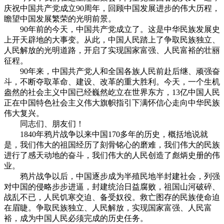
庆祝中国共产党成立90周年，回顾中国发展进步的伟大历程，
瞻望中国发展繁荣的光明前景。
90年前的今天，中国共产党成立了。这是中华民族发展史
上开天辟地的大事变。从此，中国人民踏上了争取民族独立、
人民解放的光明道路，开启了实现国家富强、人民富裕的壮丽
征程。
90年来，中国共产党人和全国各族人民前赴后继、顽强奋
斗，不断夺取革命、建设、改革的重大胜利。今天，一个生机
盎然的社会主义中国已经巍然屹立在世界东方，13亿中国人民
正在中国特色社会主义伟大旗帜指引下满怀信心走向中华民族
伟大复兴。
同志们、朋友们！
1840年鸦片战争以来中国170多年的历史，概括地说就
是，我们伟大的祖国经历了刻骨铭心的磨难，我们伟大的民族
进行了感天动地的奋斗，我们伟大的人民创造了彪炳史册的伟
业。
鸦片战争以后，中国逐步成为半殖民地半封建社会，列强
对中国的侵略步步进逼，封建统治日益腐败，祖国山河破碎、
战乱不已，人民饥寒交迫、备受奴役。救亡图存的民族使命迫
在眉睫。争取民族独立、人民解放，实现国家富强、人民富
裕，成为中国人民必须完成的历史任务。