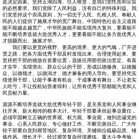
是决定因素。坚持五湖四海、任人唯贤，是我们党性质和宗旨
的必然要求。我们党除了人民利益，没有自己的特殊利益。我
们党坚持这个崇高原则，为一切忠于人民、扎根人民、奉献人
民的人们提供了施展才华的宽广舞台。中国特色社会主义道路
能不能越走越宽广，中华民族能不能实现伟大复兴，要看能不
能不断培养造就大批优秀人才，更要看能不能让各方面优秀人
才脱颖而出、施展才华。
我们要以更宽的视野、更高的境界、更大的气魄，广开进
贤之路，把各方面优秀干部及时发现出来、合理使用起来。要
坚持把干部的德放在首要位置，选拔任用那些政治坚定、有真
才实学、实绩突出、群众公认的干部，形成以德修身、以德服
众、以德领才、以德润才、德才兼备的用人导向。要坚持凭实
绩使用干部，让能干事者有机会、干成事者有舞台，不让老实
人吃亏，不让投机钻营者得利，让所有优秀干部都能为党和人
民贡献力量。
源源不断培养造就大批优秀年轻干部，是关系党和人民事业继
往开来、薪火相传的根本大计。年轻干部要承担起事业重任，
必须牢固树立正确的世界观、权力观、事业观，做到忠诚党的
事业、心系人民群众、专心做好工作、不断完善自己。广大年
轻干部要自觉到艰苦地区、复杂环境、关键岗位砥砺品质、锤
炼作风、增长才干。经过艰苦复杂环境磨练、重大斗争考验、