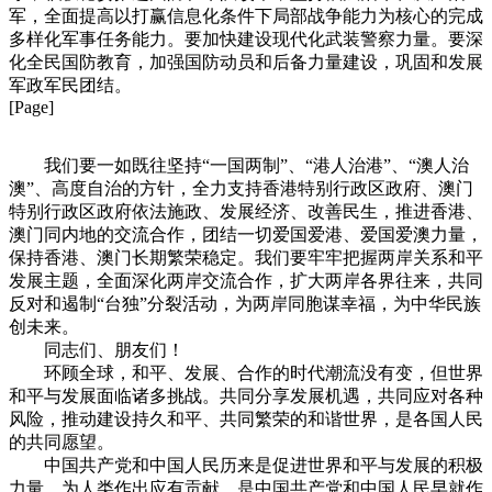
军，全面提高以打赢信息化条件下局部战争能力为核心的完成
多样化军事任务能力。要加快建设现代化武装警察力量。要深
化全民国防教育，加强国防动员和后备力量建设，巩固和发展
军政军民团结。
[Page]
我们要一如既往坚持“一国两制”、“港人治港”、“澳人治
澳”、高度自治的方针，全力支持香港特别行政区政府、澳门
特别行政区政府依法施政、发展经济、改善民生，推进香港、
澳门同内地的交流合作，团结一切爱国爱港、爱国爱澳力量，
保持香港、澳门长期繁荣稳定。我们要牢牢把握两岸关系和平
发展主题，全面深化两岸交流合作，扩大两岸各界往来，共同
反对和遏制“台独”分裂活动，为两岸同胞谋幸福，为中华民族
创未来。
同志们、朋友们！
环顾全球，和平、发展、合作的时代潮流没有变，但世界
和平与发展面临诸多挑战。共同分享发展机遇，共同应对各种
风险，推动建设持久和平、共同繁荣的和谐世界，是各国人民
的共同愿望。
中国共产党和中国人民历来是促进世界和平与发展的积极
力量。为人类作出应有贡献，是中国共产党和中国人民早就作