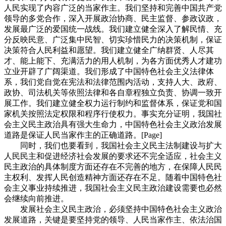
人民实现了内容广泛的当家作主。我们坚持和完善中国共产党
领导的多党合作，深入开展政治协商、民主监督、参政议政，
发展最广泛的爱国统一战线。我们建立健全深入了解民情、充
分反映民意、广泛集中民智、切实珍惜民力的决策机制，保证
决策符合人民利益和愿望。我们建立健全广纳群贤、人尽其
才、能上能下、充满活力的用人机制，为各方面优秀人才建功
立业开辟了广阔渠道。我们形成了中国特色社会主义法律体
系，我们党自觉在宪法和法律范围内活动，支持人大、政府、
政协、司法机关等依照法律和各自章程独立负责、协调一致开
展工作。我们建立健全权力运行制约和监督体系，保证党和国
家机关按照法定权限和程序行使权力。事实充分证明，我国社
会主义民主政治具有强大生命力，中国特色社会主义政治发展
道路是保证人民当家作主的正确道路。[Page]
同时，我们也要看到，我国社会主义民主法制建设与扩大
人民民主和促进经济社会发展的要求还不完全适应，社会主义
民主政治的具体制度方面还存在不完善的地方，在保障人民民
主权利、发挥人民创造精神方面还存在不足。随着中国特色社
会主义事业持续推进，我国社会主义民主政治建设需要也必然
会继续向前推进。
发展社会主义民主政治，必须坚持中国特色社会主义政治
发展道路，关键是要坚持党的领导、人民当家作主、依法治国