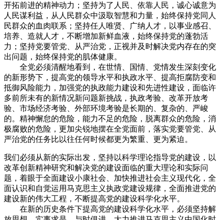
开拓前进的精神动力；坚持为了人民、依靠人民，诚心诚意为
人民谋利益，从人民群众中汲取智慧和力量，始终保持党同人
民群众的血肉联系；坚持任人唯贤、广纳人才，以事业感召、
培养、造就人才，不断增加新鲜血液，始终保持党的蓬勃活
力；坚持党要管党、从严治党，正视并及时解决党内存在的突
出问题，始终保持党的肌体健康。
全党必须清醒地看到，在世情、国情、党情发生深刻变化
的新形势下，提高党的领导水平和执政水平、提高拒腐防变和
抵御风险能力，加强党的执政能力建设和先进性建设，面临许
多前所未有的新情况新问题新挑战，执政考验、改革开放考
验、市场经济考验、外部环境考验是长期的、复杂的、严峻
的。精神懈怠的危险，能力不足的危险，脱离群众的危险，消
极腐败的危险，更加尖锐地摆在全党面前，落实党要管党、从
严治党的任务比以往任何时候都更为繁重、更为紧迫。
我们必须从新的实际出发，坚持以科学理论指导党的建设，以
改革创新精神研究和解决党的建设面临的重大理论和实际问
题，着眼于全面建设小康社会、加快推进社会主义现代化，全
面认识和自觉运用马克思主义执政党建设规律，全面推进党的
建设新的伟大工程，不断提高党的建设科学化水平。
在新的历史条件下提高党的建设科学化水平，必须坚持解
放思想、实事求是、与时俱进，大力推进马克思主义中国化时