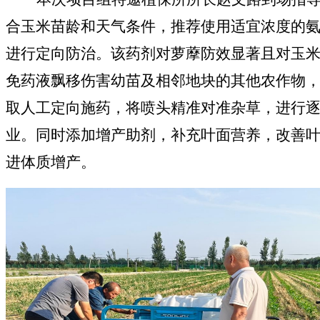
合玉米苗龄和天气条件，推荐使用适宜浓度的
进行定向防治。该药剂对萝藦防效显著且对玉
免药液飘移伤害幼苗
及相邻地块的其他农作物
取人工定向施药，将喷头精准对准杂草，
进行
业。同时添加增产助剂，补充叶面营养，
改善
进体质增产
。