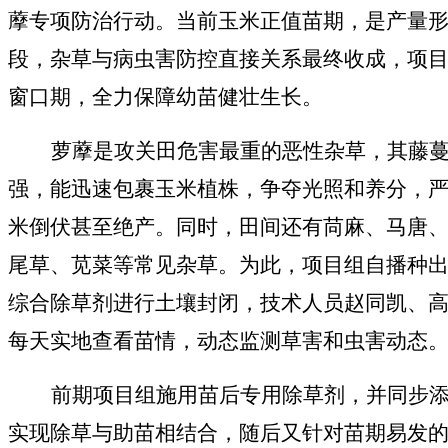
藦专项防治行动。当前玉米正值苗期，是产量
段，杂草与病虫害防控直接关系最终收成，项
窗口期，全力保障幼苗健壮生长。
萝藦是攻关田危害最重的恶性杂草，其藤
强，能迅速包裹玉米植株，争夺光照和养分，
米倒伏甚至绝产。同时，田间还有苘麻、马唐
尾草、苋菜等常见杂草。为此，项目组自播种
综合除草剂进行土壤封闭，技术人员赵同凯、
每天实地查看苗情，动态监测草害和虫害动态
前期
项目组施用苗后专用除草剂，并同步
实现除草与助苗相结合
，随后又
针对苗期易发