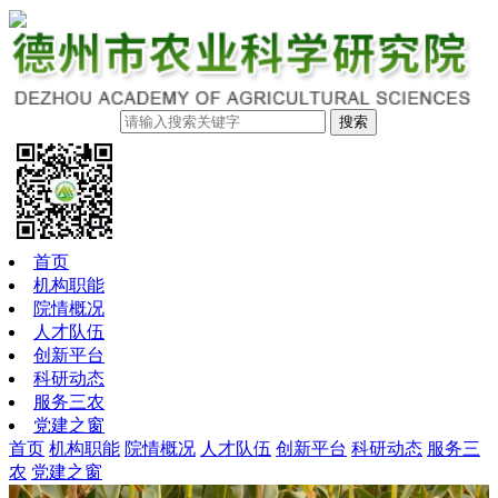
搜索
首页
机构职能
院情概况
人才队伍
创新平台
科研动态
服务三农
党建之窗
首页
机构职能
院情概况
人才队伍
创新平台
科研动态
服务三
农
党建之窗