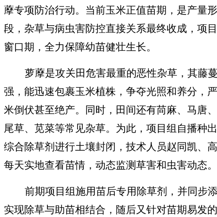
藦专项防治行动。当前玉米正值苗期，是产量
段，杂草与病虫害防控直接关系最终收成，项
窗口期，全力保障幼苗健壮生长。
萝藦是攻关田危害最重的恶性杂草，其藤
强，能迅速包裹玉米植株，争夺光照和养分，
米倒伏甚至绝产。同时，田间还有苘麻、马唐
尾草、苋菜等常见杂草。为此，项目组自播种
综合除草剂进行土壤封闭，技术人员赵同凯、
每天实地查看苗情，动态监测草害和虫害动态
前期
项目组施用苗后专用除草剂，并同步
实现除草与助苗相结合
，随后又
针对苗期易发