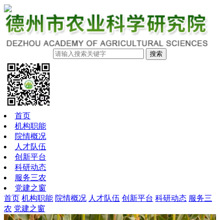
搜索
首页
机构职能
院情概况
人才队伍
创新平台
科研动态
服务三农
党建之窗
首页
机构职能
院情概况
人才队伍
创新平台
科研动态
服务三
农
党建之窗