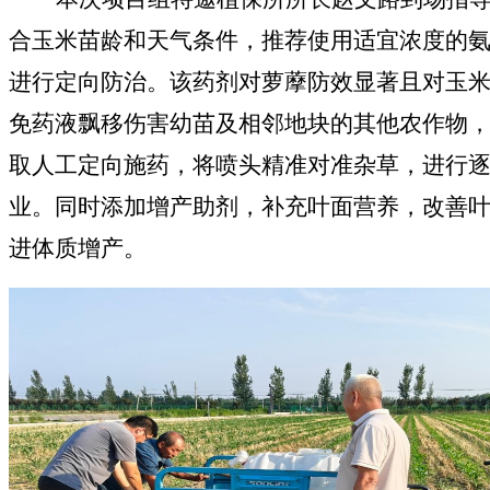
合玉米苗龄和天气条件，推荐使用适宜浓度的
进行定向防治。该药剂对萝藦防效显著且对玉
免药液飘移伤害幼苗
及相邻地块的其他农作物
取人工定向施药，将喷头精准对准杂草，
进行
业。同时添加增产助剂，补充叶面营养，
改善
进体质增产
。